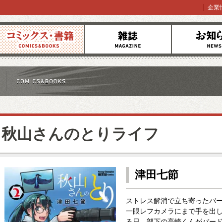
企業
コミックス
雑誌
お知らせ
秋山さんのとりライフ
津田七節
ストレス解消で立ち寄ったバ
一眼レフカメラにまで手を出
る日、部下の高崎くんがバー