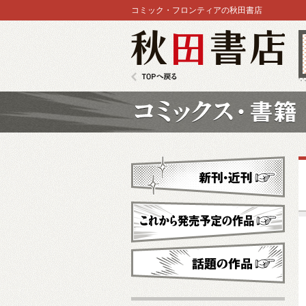
コミック・フロンティアの秋田書店
秋田書店
TOPへ戻る
コミックス
新刊・近刊
これから発売予定
話題の作品