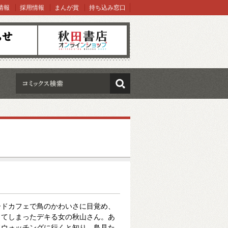
情報
採用情報
まんが賞
持ち込み窓口
オンラインショップ
検索
ードカフェで鳥のかわいさに目覚め、
してしまったデキる女の秋山さん。あ
ドウォッチングに行くと知り、鳥見た