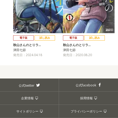
電子版
試し読み
電子版
試し読み
秋山さんのとりラ…
秋山さんのとりラ…
津田七節
津田七節
発売日：2024.04.18
発売日：2020.08.20
公式facebook
公式twitter
企業情報
採用情報
サイトポリシー
プライバシーポリシー