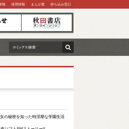
情報
採用情報
まんが賞
持ち込み窓口
オンラインショップ
検索
彼女の秘密を知った時淫靡な学園生活
春ソフトSMストーリー!!