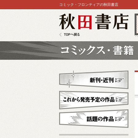
コミック・フロンティアの秋田書店
秋田書店
TOPへ戻る
コミックス
新刊・近刊
これから発売予定
話題の作品