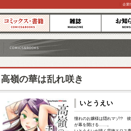
企業
コミックス
雑誌
お知らせ
高嶺の華は乱れ咲き
いとうえい
憧れのお嬢様は隠れマゾ!? 
が幕を開ける……。
いとうえいが描く背徳エロス青