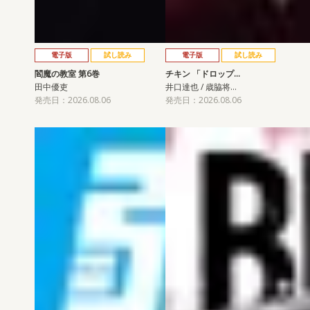
電子版
試し読み
電子版
試し読み
閻魔の教室 第6巻
チキン 「ドロップ…
田中優吏
井口達也 / 歳脇将…
発売日：2026.08.06
発売日：2026.08.06