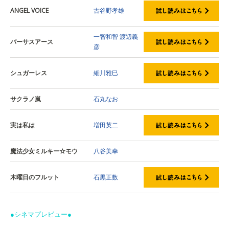
ANGEL VOICE
古谷野孝雄
一智和智
渡辺義
バーサスアース
彦
シュガーレス
細川雅巳
サクラノ嵐
石丸なお
実は私は
増田英二
魔法少女ミルキー☆モウ
八谷美幸
木曜日のフルット
石黒正数
●シネマプレビュー●