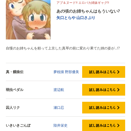
アブ＆ヌード!! エロバカ姉妹ギャグ!!
あの頃のお姉ちゃんはもういない?
矢口とらや
山口さぷり
自慢のお姉ちゃんを頼って上京した真琴の前に変わり果てた姉の姿が…!?
真・餓狼伝
夢枕獏
野部優美
弱虫ペダル
渡辺航
囚人リク
瀬口忍
いきいきごんぼ
陸井栄史