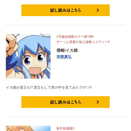
試し読みはこちら
2号連続侵略カラー第1弾!!
ずーっと真夏の地上侵略コメディー!!
侵略!イカ娘
安部真弘
イカ娘が逆立ち!? 逆立ちして世の中を見てみたでゲソ!!
試し読みはこちら
集中新連載!!