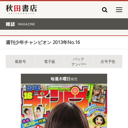
秋田書店
雑誌 MAGAZINE
週刊少年チャンピオン 2013年No.16
バック
最新号
電子版
次号予告
ナンバー
毎週木曜日
発売