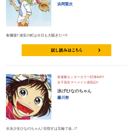
浜岡賢次
春爛漫!! 浦安の町は今日も大騒ぎだー!!
試し読みはこちら
新連載センターカラー巨弾46P!!
女子高生マーメイド成長記!!
泳げ!ひなのちゃん
藤川努
水泳少女ひなのちゃん! 目指すは五輪で金…!?