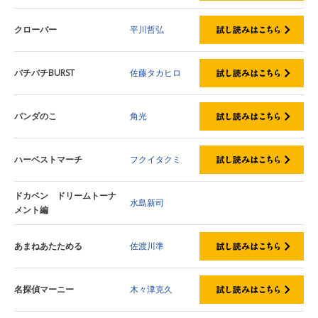
クローバー
平川哲弘
バチバチBURST
佐藤タカヒロ
パンダのこ
角光
ハーベストマーチ
フクイタクミ
ドカベン ドリームトーナ
水島新司
メント編
あまねあたためる
佐渡川準
名探偵マーニー
木々津克久