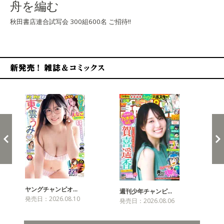
舟を編む
秋田書店連合試写会 300組600名 ご招待!!
新発売！雑誌&コミックス
ヤングチャンピオ…
チャ
週刊少年チャンピ…
発売日：2026.08.10
発売
発売日：2026.08.06