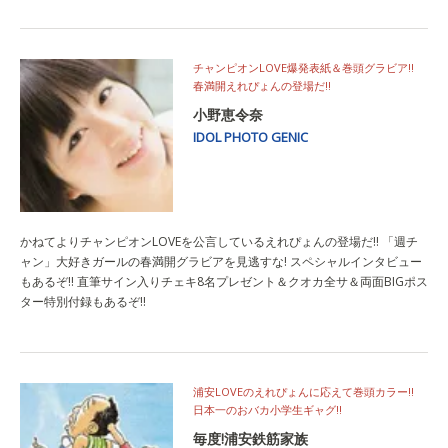
チャンピオンLOVE爆発表紙＆巻頭グラビア!!
春満開えれぴょんの登場だ!!
小野恵令奈
IDOL PHOTO GENIC
かねてよりチャンピオンLOVEを公言しているえれぴょんの登場だ!! 「週チ
ャン」大好きガールの春満開グラビアを見逃すな! スペシャルインタビュー
もあるぞ!! 直筆サイン入りチェキ8名プレゼント＆クオカ全サ＆両面BIGポス
ター特別付録もあるぞ!!
浦安LOVEのえれぴょんに応えて巻頭カラー!!
日本一のおバカ小学生ギャグ!!
毎度!浦安鉄筋家族