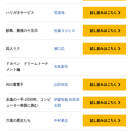
ハリガネサービス
荒達哉
鮫島、最後の十五日
佐藤タカヒロ
囚人リク
瀬口忍
ドカベン ドリームトーナ
水島新司
メント編
AIの遺電子
山田胡瓜
永遠の一手-2030年、コンピ
伊藤智義
松島幸
ューター将棋に挑む-
太朗
六道の悪女たち
中村勇志