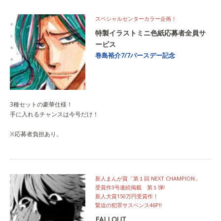
スペシャルセンターカラー企画！
特製イラストミニ色紙応募者全員サ
ービス
巻島裕介7/7バースデー記念
3種セットの豪華仕様！
手に入れるチャンスは今号だけ！
※応募者負担あり。
新人まんが賞「第１回 NEXT CHAMPION」
受賞作3号連続掲載 第１弾!
新人大賞150万円受賞作！
緊迫の犯罪サスペンス46P!!
FALLOUT