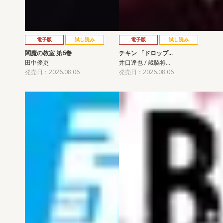
電子版
試し読み
電子版
試し読み
閻魔の教室 第6巻
チキン 「ドロップ…
田中優吏
井口達也 / 歳脇将…
発売日：2026.08.06
発売日：2026.08.06