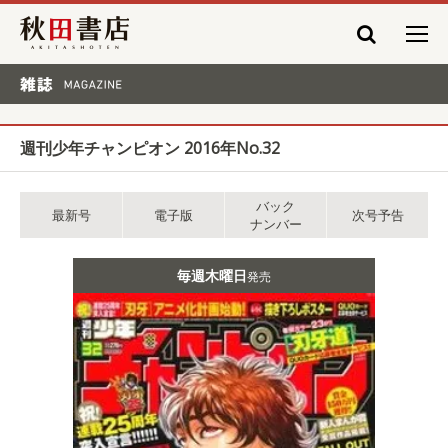
秋田書店
雑誌 MAGAZINE
週刊少年チャンピオン 2016年No.32
バック
最新号
電子版
次号予告
ナンバー
毎週木曜日
発売