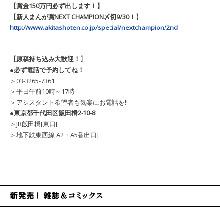
【賞金150万円必ず出します！】
【新人まんが賞NEXT CHAMPION〆切9/30！】
http://www.akitashoten.co.jp/special/nextchampion/2nd
【原稿持ち込み大歓迎！】
●必ず電話で予約してね！
＞03-3265-7361
＞平日午前10時～17時
＞アシスタント希望者も気楽にお電話を!!
●東京都千代田区飯田橋2-10-8
＞JR飯田橋[東口]
＞地下鉄東西線[A2・A5番出口]
新発売！雑誌&コミックス