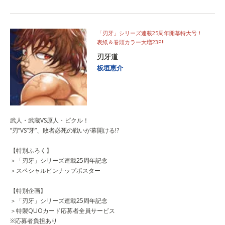
「刃牙」シリーズ連載25周年開幕特大号！
表紙＆巻頭カラー大増23P!!
刃牙道
板垣恵介
武人・武蔵VS原人・ピクル！
”刃”VS”牙”、敗者必死の戦いが幕開ける!?
【特別ふろく】
＞「刃牙」シリーズ連載25周年記念
＞スペシャルピンナップポスター
【特別企画】
＞「刃牙」シリーズ連載25周年記念
＞特製QUOカード応募者全員サービス
※応募者負担あり