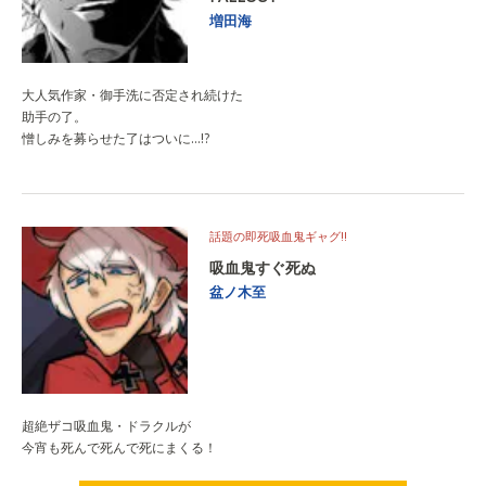
増田海
大人気作家・御手洗に否定され続けた
助手の了。
憎しみを募らせた了はついに…!?
話題の即死吸血鬼ギャグ!!
吸血鬼すぐ死ぬ
盆ノ木至
超絶ザコ吸血鬼・ドラクルが
今宵も死んで死んで死にまくる！