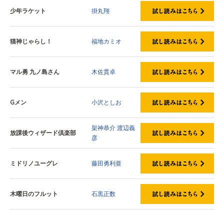
少年ラケット
掛丸翔
猫神じゃらし！
福地カミオ
マル勇 九ノ島さん
木佐貫卓
Gメン
小沢としお
架神恭介
渡辺義
放課後ウィザード倶楽部
彦
ミドリノユーグレ
藤田勇利亜
木曜日のフルット
石黒正数