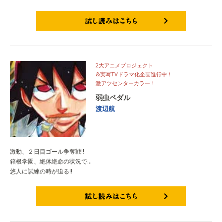
試し読みはこちら
2大アニメプロジェクト
&実写TVドラマ化企画進行中！
激アツセンターカラー！
弱虫ペダル
渡辺航
激動、２日目ゴール争奪戦!!
箱根学園、絶体絶命の状況で…
悠人に試練の時が迫る!!
試し読みはこちら