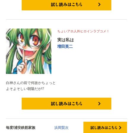
試し読みはこちら
ちょいアホ人外ヒロインラブコメ！
実は私は
増田英二
白神さんの前で何故かちょっと
よそよそしい朝陽だが!?
試し読みはこちら
毎度!浦安鉄筋家族
浜岡賢次