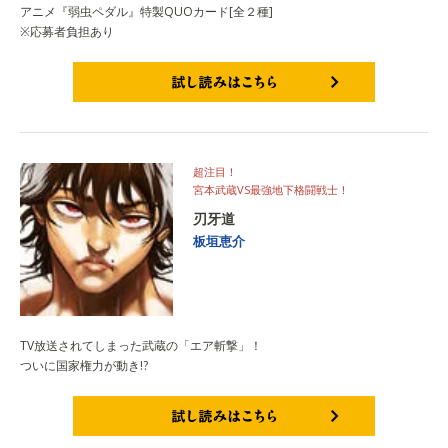
アニメ『弱虫ペダル』特製QUOカード[全２種]
※応募者負担あり
試し読みはこちら
超注目！
宮本武蔵VS最強地下格闘戦士！
刃牙道
板垣恵介
TV放送されてしまった武蔵の「エア斬撃」！
ついに国家権力が動き!?
試し読みはこちら