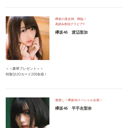
欅坂の美女神、降臨！
表紙&巻頭グラビア!!
欅坂46 渡辺梨加
＜＜豪華プレゼント＞＞
特製QUOカード200名様！
激推し！欅坂46スペシャル企画！
欅坂46 平手友梨奈