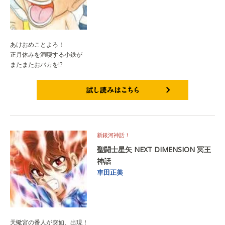
あけおめことよろ！
正月休みを満喫する小鉄が
またまたおバカを!?
試し読みはこちら
新銀河神話！
聖闘士星矢 NEXT DIMENSION 冥王
神話
車田正美
天蠍宮の番人が突如、出現！