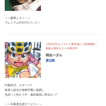
＜＜豪華ふろく＞＞
プレミアムPHOTOブック！
1月9日[月]よりテレビ東京他にて放送開始！
表紙＆巻頭カラー大増25P!!
弱虫ペダル
渡辺航
IH最終日、スタート!!
坂道ら総北が箱根学園と協調し
先頭へと向かう中、最終集団に変化が…!?
＜＜応募者全員サービス＞＞