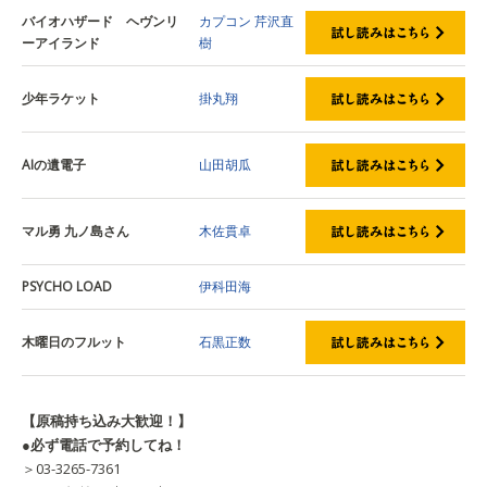
バイオハザード ヘヴンリ
カプコン
芹沢直
ーアイランド
樹
少年ラケット
掛丸翔
AIの遺電子
山田胡瓜
マル勇 九ノ島さん
木佐貫卓
PSYCHO LOAD
伊科田海
木曜日のフルット
石黒正数
【原稿持ち込み大歓迎！】
●必ず電話で予約してね！
＞03-3265-7361