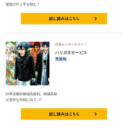
紫龍の行く手を阻む！
試し読みはこちら
白熱センターカラー！
ハリガネサービス
荒達哉
IH準決勝対桐城高校戦。桐城高校
が意外な作戦に出て…!?
試し読みはこちら