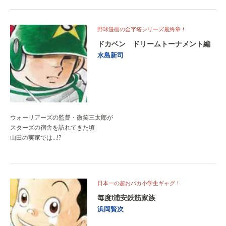
野球漫画の金字塔シリーズ最終章！
ドカベン ドリームトーナメント編
水島新司
ウォーリアーズの監督・微笑三太郎が
スターズの宿舎を訪れてきた頃
山田の実家では…!?
日本一の超おバカ小学生ギャグ！
毎度!浦安鉄筋家族
浜岡賢次