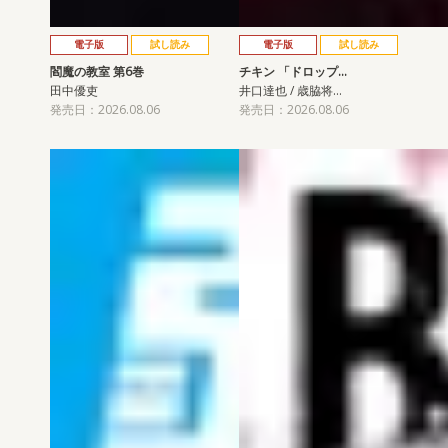
電子版
試し読み
電子版
試し読み
閻魔の教室 第6巻
チキン 「ドロップ…
田中優吏
井口達也 / 歳脇将…
発売日：2026.08.06
発売日：2026.08.06