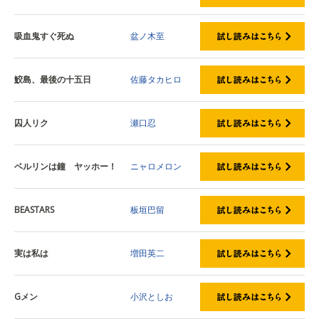
吸血鬼すぐ死ぬ
盆ノ木至
鮫島、最後の十五日
佐藤タカヒロ
囚人リク
瀬口忍
ベルリンは鐘 ヤッホー！
ニャロメロン
BEASTARS
板垣巴留
実は私は
増田英二
Gメン
小沢としお