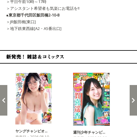
＞平日午前10時～17時
＞アシスタント希望者も気楽にお電話を!!
●東京都千代田区飯田橋2-10-8
＞JR飯田橋[東口]
＞地下鉄東西線[A2・A5番出口]
新発売！雑誌&コミックス
ヤングチャンピオ…
チャ
週刊少年チャンピ…
発売日：2026.08.10