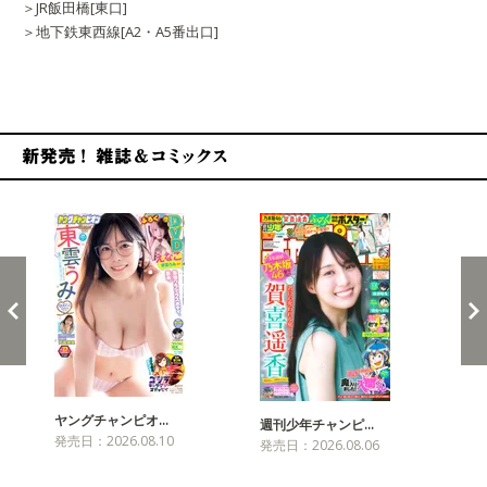
＞JR飯田橋[東口]
＞地下鉄東西線[A2・A5番出口]
新発売！雑誌&コミックス
ヤングチャンピオ…
チャ
週刊少年チャンピ…
発売日：2026.08.10
発売
発売日：2026.08.06