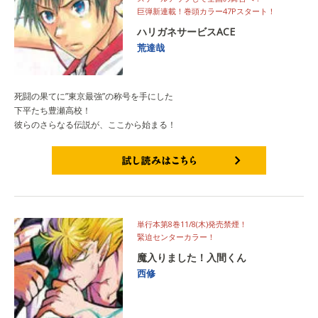
巨弾新連載！巻頭カラー47Pスタート！
ハリガネサービスACE
荒達哉
死闘の果てに”東京最強”の称号を手にした
下平たち豊瀬高校！
彼らのさらなる伝説が、ここから始まる！
試し読みはこちら
単行本第8巻11/8(木)発売禁煙！
緊迫センターカラー！
魔入りました！入間くん
西修