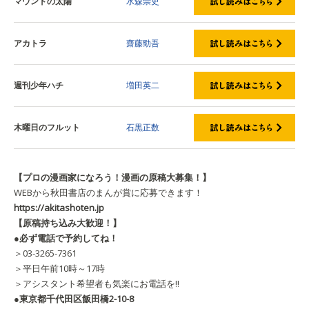
マウンドの太陽
水森崇史
アカトラ
齋藤勁吾
週刊少年ハチ
増田英二
木曜日のフルット
石黒正数
【プロの漫画家になろう！漫画の原稿大募集！】
WEBから秋田書店のまんが賞に応募できます！
https://akitashoten.jp
【原稿持ち込み大歓迎！】
●必ず電話で予約してね！
＞03-3265-7361
＞平日午前10時～17時
＞アシスタント希望者も気楽にお電話を!!
●東京都千代田区飯田橋2-10-8