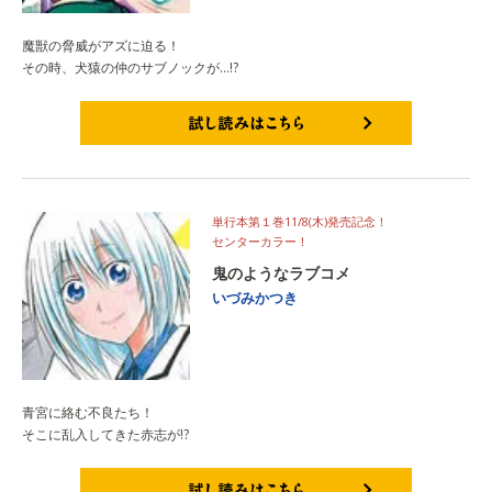
魔獣の脅威がアズに迫る！
その時、犬猿の仲のサブノックが…!?
試し読みはこちら
単行本第１巻11/8(木)発売記念！
センターカラー！
鬼のようなラブコメ
いづみかつき
青宮に絡む不良たち！
そこに乱入してきた赤志が!?