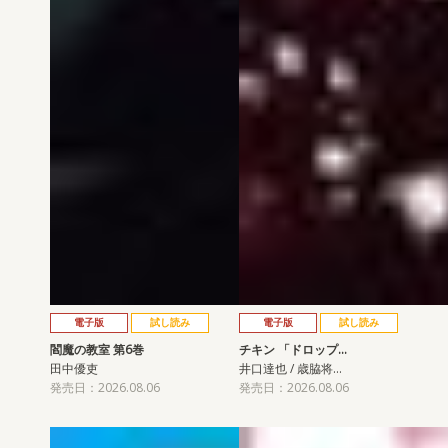
電子版
試し読み
電子版
試し読み
閻魔の教室 第6巻
チキン 「ドロップ…
田中優吏
井口達也 / 歳脇将…
発売日：2026.08.06
発売日：2026.08.06