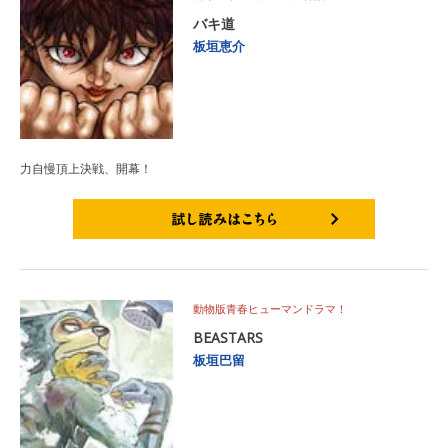
バキ道
板垣恵介
力自慢頂上決戦、開幕！
試し読みはこちら
動物版青春ヒューマンドラマ！
BEASTARS
板垣巴留