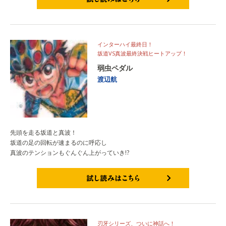
試し読みはこちら
インターハイ最終日！
坂道VS真波最終決戦ヒートアップ！
弱虫ペダル
渡辺航
先頭を走る坂道と真波！
坂道の足の回転が速まるのに呼応し
真波のテンションもぐんぐん上がっていき!?
試し読みはこちら
刃牙シリーズ、ついに神話へ！