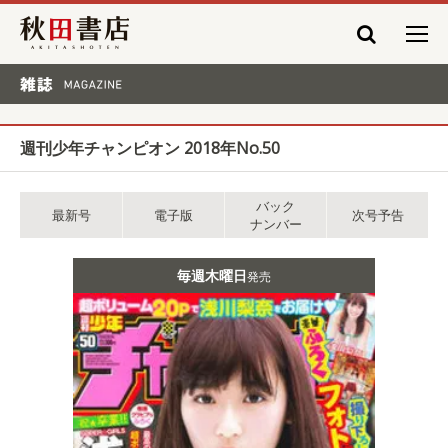
秋田書店
雑誌 MAGAZINE
週刊少年チャンピオン 2018年No.50
バック
最新号
電子版
次号予告
ナンバー
毎週木曜日
発売