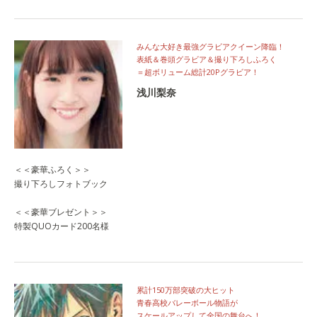
みんな大好き最強グラビアクイーン降臨！
表紙＆巻頭グラビア＆撮り下ろしふろく
＝超ボリューム総計20Pグラビア！
浅川梨奈
＜＜豪華ふろく＞＞
撮り下ろしフォトブック
＜＜豪華ブレゼント＞＞
特製QUOカード200名様
累計150万部突破の大ヒット
青春高校バレーボール物語が
スケールアップして全国の舞台へ！