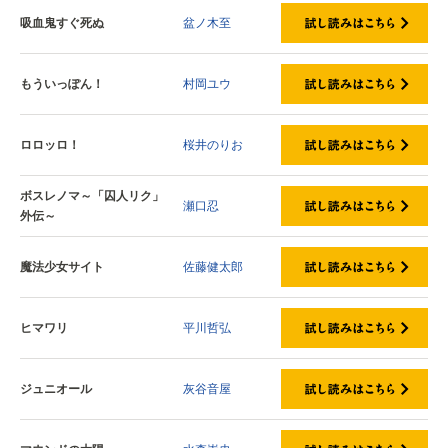
吸血鬼すぐ死ぬ
盆ノ木至
もういっぽん！
村岡ユウ
ロロッロ！
桜井のりお
ボスレノマ～「囚人リク」
瀬口忍
外伝～
魔法少女サイト
佐藤健太郎
ヒマワリ
平川哲弘
ジュニオール
灰谷音屋