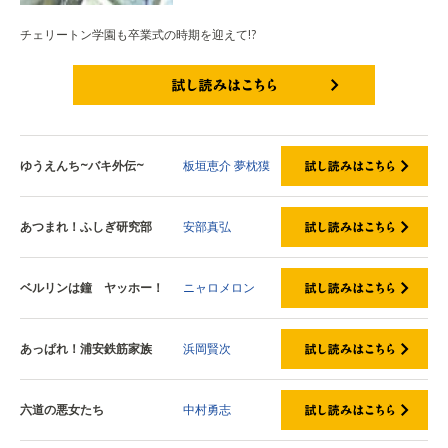
チェリートン学園も卒業式の時期を迎えて!?
試し読みはこちら
ゆうえんち~バキ外伝~
板垣恵介
夢枕獏
あつまれ！ふしぎ研究部
安部真弘
ベルリンは鐘 ヤッホー！
ニャロメロン
あっぱれ！浦安鉄筋家族
浜岡賢次
六道の悪女たち
中村勇志