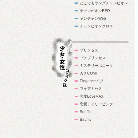
どこでもヤングチャンピオン
チャンピオンRED
ヤンチャンWeb
チャンピオンクロス
プリンセス
プチプリンセス
ミステリーボニータ
カチCOMI
Eleganceイブ
フォアミセス
少女・女性コ
恋愛LoveMAX
ミック誌
恋愛チェリーピンク
Souffle
BaLmy