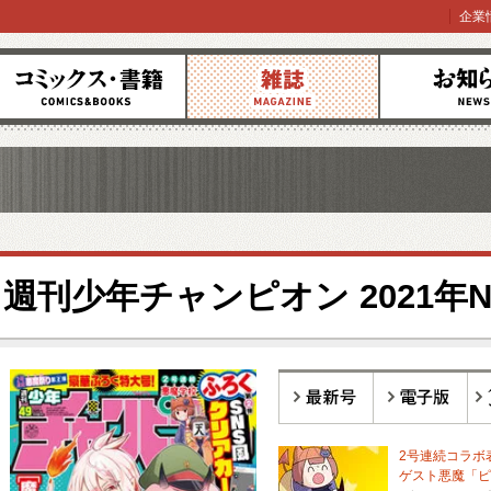
企業
コミックス
雑誌
お知らせ
週刊少年チャンピオン 2021年No
最新号
電子版
バ
2号連続コラボ
ゲスト悪魔「ピ