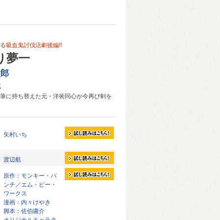
る吸血鬼討伐活劇後編!!
り夢一
太郎
織
筆に持ち替えた元・洋術同心が今再び剣を
矢村いち
渡辺航
原作：モンキー・パ
ンチ／エム・ピー・
ワークス
漫画：内々けやき
脚本：佐伯庸介