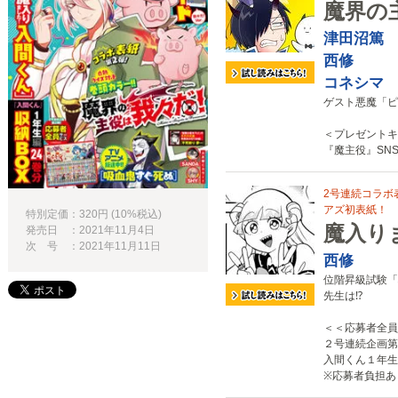
魔界の
津田沼篤
西修
コネシマ
ゲスト悪魔「ピ
＜プレゼントキ
『魔主役』SN
2号連続コラボ表
アズ初表紙！
特別定価：320円 (10%税込)
魔入り
発売日 ：2021年11月4日
次 号 ：2021年11月11日
西修
位階昇級試験「
先生は⁉
＜＜応募者全員
２号連続企画第
入間くん１年生
※応募者負担あ