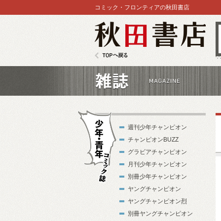
コミック・フロンティアの秋田書店
秋田書店
TOPへ戻る
雑誌
週刊少年チャンピオン
チャンピオンBUZZ
グラビアチャンピオン
月刊少年チャンピオン
別冊少年チャンピオン
少年・青年コ
ヤングチャンピオン
ミック誌
ヤングチャンピオン烈
別冊ヤングチャンピオン