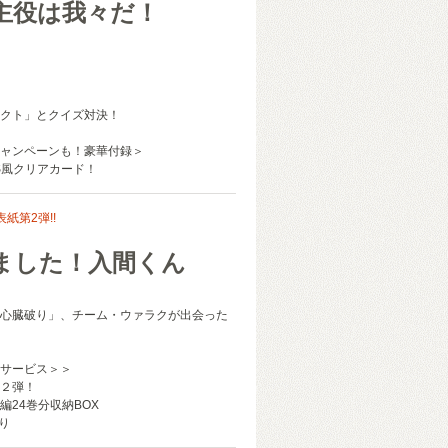
主役は我々だ！
クト」とクイズ対決！
ャンペーンも！豪華付録＞
S風クリアカード！
紙第2弾!!
ました！入間くん
心臓破り」、チーム・ウァラクが出会った
サービス＞＞
２弾！
編24巻分収納BOX
り