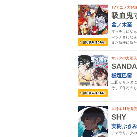
TVアニメ大好
吸血鬼
盆ノ木至
マッチョになぁれ
マッチョになぁれ
また新横に新た
サンタの力消失
SANDA
板垣巴留
三田がサンタに
そして冬村のも
単行本11巻発
SHY
実樹ぶき
アマラリルクの