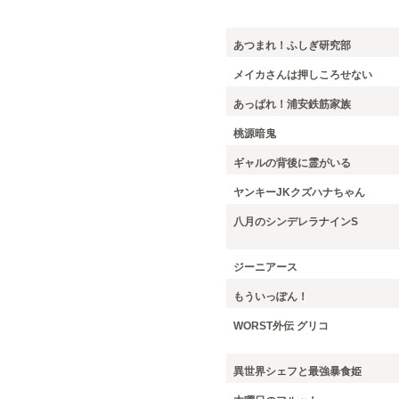
あつまれ！ふしぎ研究部
メイカさんは押しころせない
あっぱれ！浦安鉄筋家族
桃源暗鬼
ギャルの背後に霊がいる
ヤンキーJKクズハナちゃん
八月のシンデレラナインS
ジーニアース
もういっぽん！
WORST外伝 グリコ
異世界シェフと最強暴食姫