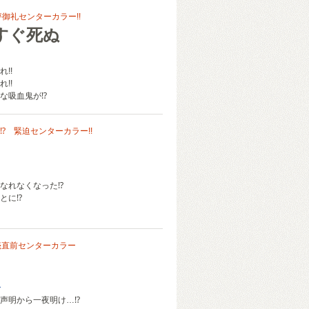
評御礼センターカラー!!
すぐ死ぬ
!!
!!
な吸血鬼が⁉
⁉ 緊迫センターカラー!!
なれなくなった⁉
とに⁉
売直前センターカラー
み
声明から一夜明け…⁉