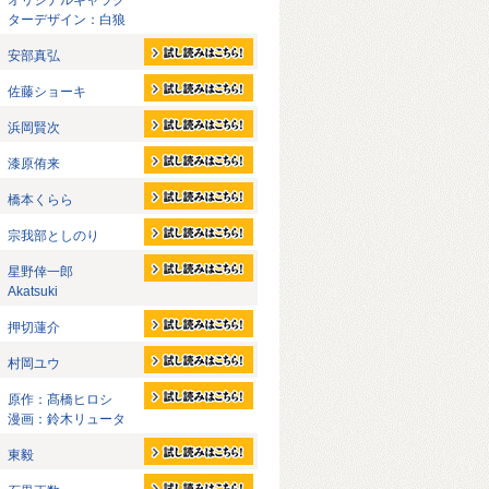
オリジナルキャラク
ターデザイン：白狼
安部真弘
佐藤ショーキ
浜岡賢次
漆原侑来
橋本くらら
宗我部としのり
星野倖一郎
Akatsuki
押切蓮介
村岡ユウ
原作：髙橋ヒロシ
漫画：鈴木リュータ
東毅