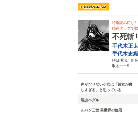
特別読み切り!!
姉弟タッグで贈
不死斬
手代木正
手代木史
時は明治、剣を
取るーー!!
声がだせない少女は「彼女が優
しすぎる」と思っている
弱虫ペダル
ルパン三世 異世界の姫君