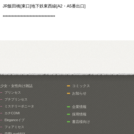
JR飯田橋[東口]
地下鉄東西線[A2・A5番出口]
***********************************
少女・女性向け雑誌
コミックス
プリンセス
お知らせ
プチプリンセス
ミステリーボニータ
企業情報
カチCOMI
採用情報
Eleganceイブ
書店様向け
フォアミセス
恋愛LoveMAX