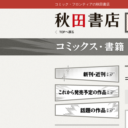
コミック・フロンティアの秋田書店
秋田書店
TOPへ戻る
コミックス
新刊・近刊
これから発売予定
話題の作品