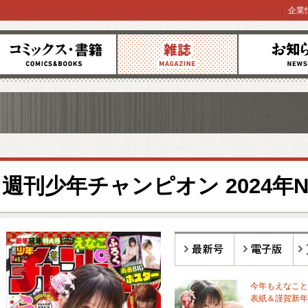
企業
コミックス
雑誌
お知らせ
週刊少年チャンピオン 2024年No
最新号
電子版
バ
今年もえなこと
表紙＆謹賀新年グ