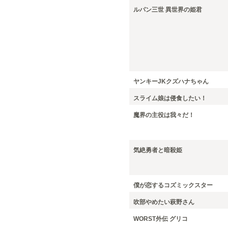
ルパン三世 異世界の姫君
ヤンキーJKクズハナちゃん
スライム娘は侵食したい！
魔界の主役は我々だ！
気絶勇者と暗殺姫
僕が恋するコズミックスター
吹部やめたい萩野さん
WORST外伝 グリコ