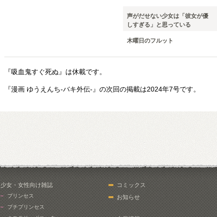
声がだせない少女は「彼女が優
しすぎる」と思っている
木曜日のフルット
『吸血鬼すぐ死ぬ』は休載です。
『漫画 ゆうえんち-バキ外伝-』の次回の掲載は2024年7号です。
少女・女性向け雑誌
コミックス
プリンセス
お知らせ
プチプリンセス