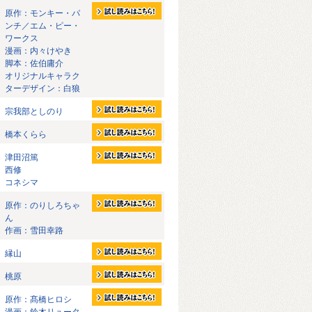
原作：モンキー・パ
ンチ／エム・ピー・
ワークス
漫画：内々けやき
脚本：佐伯庸介
オリジナルキャラク
ターデザイン：白狼
宗我部としのり
橋本くらら
津田沼篤
西修
コネシマ
原作：のりしろちゃ
ん
作画：雪田幸路
縁山
桃原
原作：髙橋ヒロシ