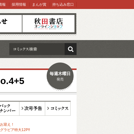
情報
採用情報
まんが賞
持ち込み窓口
オンラインショップ
検索
毎週木曜日
.4+5
発売
ックナンバー
次号予告
コミックス
お迎え！
ラビア特大12P!!