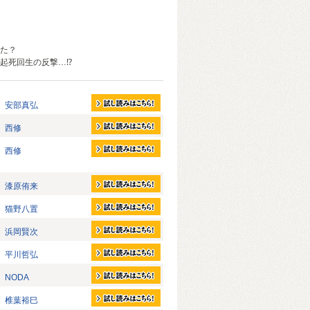
た？
起死回生の反撃…⁉
安部真弘
西修
西修
漆原侑来
猫野八置
浜岡賢次
平川哲弘
NODA
椎葉裕巳