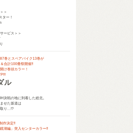
＞＞
ポスター！
m
サービス＞＞
ド
り
87巻とスペアバイク13巻が
売＆合計100冊祭開催‼
幕開け巻頭カラー！
!!!
ダル
IH決戦の地に到着した総北。
ませた坂道は
取り…!?
制作決定‼
鏡湖編」突入センターカラー‼