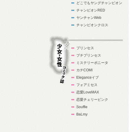
どこでもヤングチャンピオン
チャンピオンRED
ヤンチャンWeb
チャンピオンクロス
プリンセス
プチプリンセス
ミステリーボニータ
カチCOMI
Eleganceイブ
フォアミセス
少女・女性コ
恋愛LoveMAX
ミック誌
恋愛チェリーピンク
Souffle
BaLmy