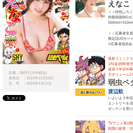
えなこ
＜＜特別ふろく
特製両面BIG
500mm×310m
＜＜応募者全員
限定QUOカー
※応募者負担あ
最新コミックス
1/5(金)同時発
坂道３年目IH
定価：360円 (10%税込)
大ボリューム27P
発売日 ：2023年12月28日
弱虫ペ
次 号 ：2024年1月11日
渡辺航
いよいよ３年目
エントリーを済
ゼッケンを受け
TVアニメ第2期
戦慄の新章「月