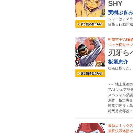
SHY
実樹ぶき
シャイはアマラ
目指し行動開始
斬撃空手VS嚙
ジャケ切りセン
刃牙ら
板垣恵介
役者は揃った。
＜＜地上最強の
TVオンエア記
スペシャル鼎談
原作：板垣恵介
範馬刃牙役：島
範馬勇次郎役：
最新コミックス1
最終決戦過熱セ