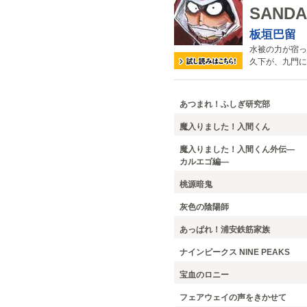
SANDA
板垣巴留
水被の力が宿っ
久下が、九門に
あつまれ！ふしぎ研究部
魔入りました！入間くん
魔入りました！入間くん外伝―
カルエゴ編―
桃源暗鬼
灰色の陰陽師
あっぱれ！浦安鉄筋家族
ナインピークス NINE PEAKS
宝血のロニー
フェアウェイの声をきかせて