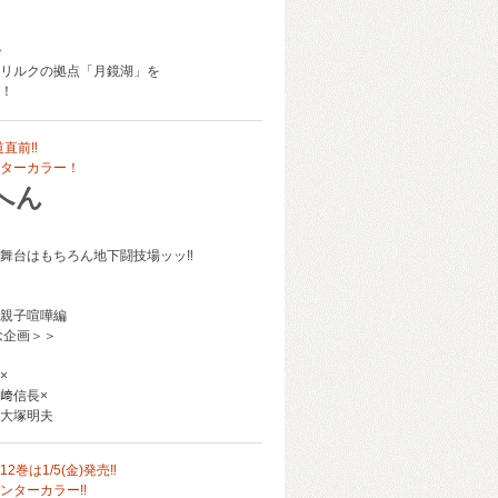
み
リルクの拠点「月鏡湖」を
！
道直前‼
ターカラー！
へん
舞台はもちろん地下闘技場ッッ‼
親子喧嘩編
念企画＞＞
×
﨑信長×
大塚明夫
2巻は1/5(金)発売‼
ンターカラー!!