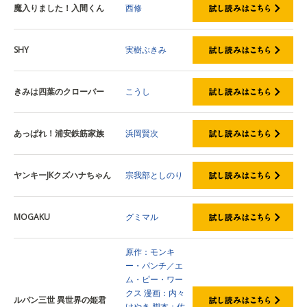
魔入りました！入間くん
西修
SHY
実樹ぶきみ
きみは四葉のクローバー
こうし
あっぱれ！浦安鉄筋家族
浜岡賢次
ヤンキーJKクズハナちゃん
宗我部としのり
MOGAKU
グミマル
原作：モンキ
ー・パンチ／エ
ム・ピー・ワー
クス
漫画：内々
ルパン三世 異世界の姫君
けやき
脚本：佐