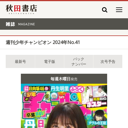
秋田書店
雑誌 MAGAZINE
週刊少年チャンピオン 2024年No.41
バック
最新号
電子版
次号予告
ナンバー
毎週木曜日
発売