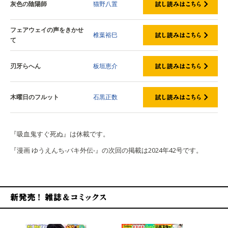
灰色の陰陽師
猫野八置
フェアウェイの声をきかせ
椎葉裕巳
て
刃牙らへん
板垣恵介
木曜日のフルット
石黒正数
『吸血鬼すぐ死ぬ』は休載です。
『漫画 ゆうえんち-バキ外伝-』の次回の掲載は2024年42号です。
新発売！雑誌&コミックス