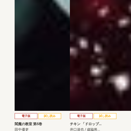
電子版
試し読み
電子版
試し読み
閻魔の教室 第6巻
チキン 「ドロップ…
田中優吏
井口達也 / 歳脇将…