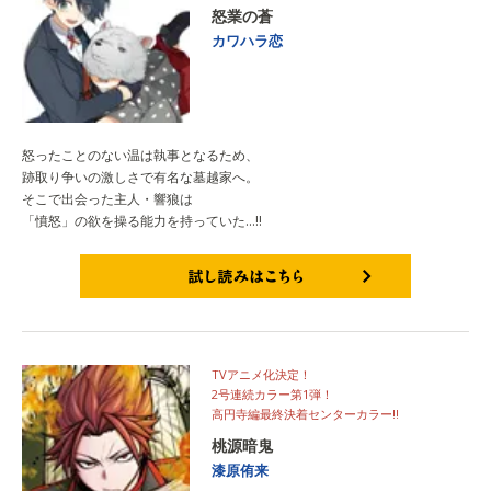
怒業の蒼
カワハラ恋
怒ったことのない温は執事となるため、
跡取り争いの激しさで有名な墓越家へ。
そこで出会った主人・響狼は
「憤怒」の欲を操る能力を持っていた…‼
試し読みはこちら
TVアニメ化決定！
2号連続カラー第1弾！
高円寺編最終決着センターカラー‼
桃源暗鬼
漆原侑来