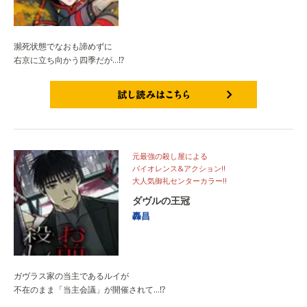
瀕死状態でなおも諦めずに
右京に立ち向かう四季だが…⁉
試し読みはこちら
元最強の殺し屋による
バイオレンス&アクション!!
大人気御礼センターカラー!!
ダヴルの王冠
轟昌
ガヴラス家の当主であるルイが
不在のまま「当主会議」が開催されて…⁉