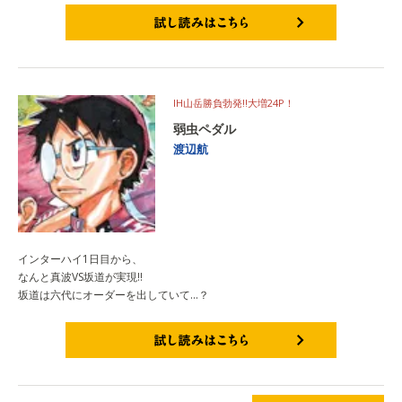
試し読みはこちら
IH山岳勝負勃発!!大増24P！
弱虫ペダル
渡辺航
インターハイ1日目から、
なんと真波VS坂道が実現!!
坂道は六代にオーダーを出していて…？
試し読みはこちら