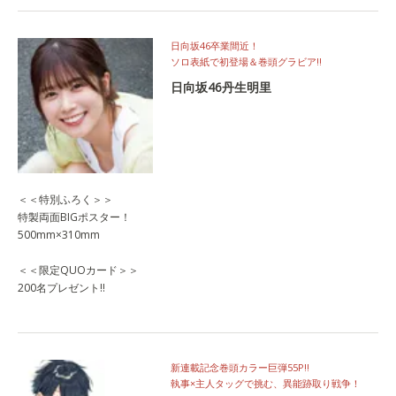
日向坂46卒業間近！
ソロ表紙で初登場＆巻頭グラビア‼
日向坂46丹生明里
＜＜特別ふろく＞＞
特製両面BIGポスター！
500mm×310mm
＜＜限定QUOカード＞＞
200名プレゼント!!
新連載記念巻頭カラー巨弾55P!!
執事×主人タッグで挑む、異能跡取り戦争！