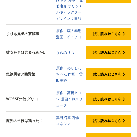
伯庸介
オリジナ
ルキャラクター
デザイン：白狼
原作：蔵人幸明
まりも兄弟の茶飯事
漫画：イトノコ
彼女たちは穴をうめたい
うらのりつ
原作：のりしろ
気絶勇者と暗殺姫
ちゃん
作画：雪
田幸路
原作：髙橋ヒロ
WORST外伝 グリコ
シ
漫画：鈴木リ
ュータ
津田沼篤
西修
魔界の主役は我々だ！
コネシマ