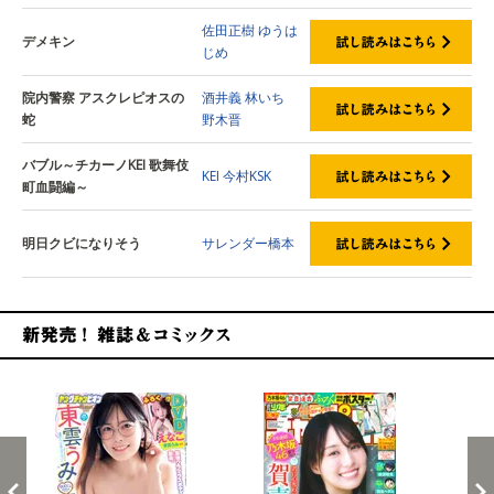
佐田正樹
ゆうは
デメキン
じめ
院内警察 アスクレピオスの
酒井義
林いち
蛇
野木晋
バブル～チカーノKEI 歌舞伎
KEI
今村KSK
町血闘編～
明日クビになりそう
サレンダー橋本
新発売！雑誌&コミックス