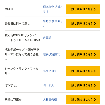
綱本将也
谷嶋イ
Mr.CB
サオ
葉月京
折笠りょ
去る者は日々に疎し
こ
荒くれKNIGHT リメンバ
吉田聡
ー・トゥモロー SUPER BAD
地政学ボーイズ ～国がサラ
リーマンになって働く会社
理央
沢辺有司
～
ジャンク・ランク・ファミ
髙橋ヒロシ
リー
ぱンすと。
岡田和人
角栄に花束を
大和田秀樹