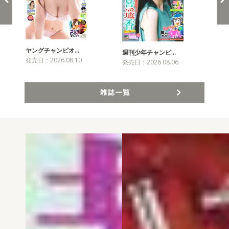
ヤングチャンピオ…
チャ
週刊少年チャンピ…
発売日：2026.08.10
発売
発売日：2026.08.06
雑誌一覧