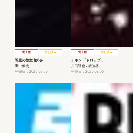
電子版
試し読み
電子版
試し読み
閻魔の教室 第6巻
チキン 「ドロップ…
田中優吏
井口達也 / 歳脇将…
発売日：2026.08.06
発売日：2026.08.06