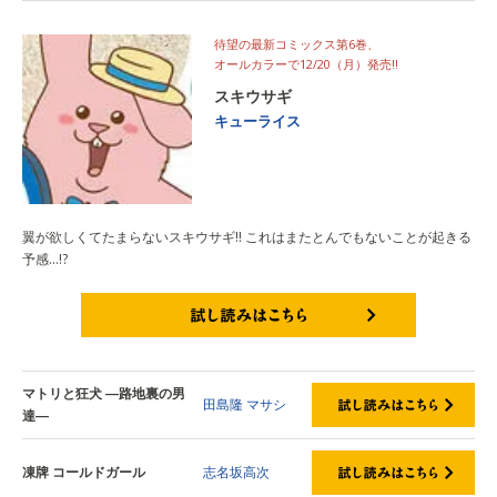
待望の最新コミックス第6巻、
オールカラーで12/20（月）発売!!
スキウサギ
キューライス
翼が欲しくてたまらないスキウサギ!! これはまたとんでもないことが起きる
予感…!?
試し読みはこちら
マトリと狂犬 ―路地裏の男
田島隆
マサシ
達―
凍牌 コールドガール
志名坂高次