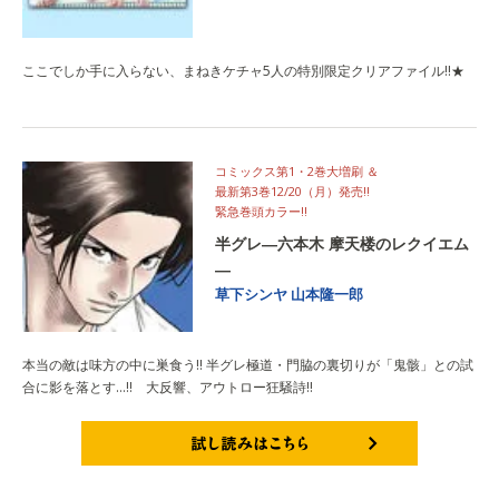
ここでしか手に入らない、まねきケチャ5人の特別限定クリアファイル!!★
コミックス第1・2巻大増刷 ＆
最新第3巻12/20（月）発売!!
緊急巻頭カラー!!
半グレ―六本木 摩天楼のレクイエム
―
草下シンヤ
山本隆一郎
本当の敵は味方の中に巣食う!! 半グレ極道・門脇の裏切りが「鬼骸」との試
合に影を落とす…!! 大反響、アウトロー狂騒詩!!
試し読みはこちら