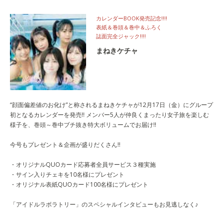
カレンダーBOOK発売記念!!!!
表紙＆巻頭＆巻中＆ふろく
誌面完全ジャック!!!!
まねきケチャ
“顔面偏差値のお化け”と称されるまねきケチャが12月17日（金）にグループ
初となるカレンダーを発売!! メンバー5人が仲良くまったり女子旅を楽しむ
様子を、巻頭～巻中ブチ抜き特大ボリュームでお届け!!
今号もプレゼント＆企画が盛りだくさん!!
・オリジナルQUOカード応募者全員サービス３種実施
・サイン入りチェキを10名様にプレゼント
・オリジナル表紙QUOカード100名様にプレゼント
「アイドルラボラトリー」のスペシャルインタビューもお見逃しなく♪