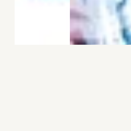
電子版
試し読み
電子版
試し読み
弱虫ペダル SPARE …
BREAK BACK 第25巻
渡辺航
KASA
発売日：2026.08.06
発売日：2026.08.06