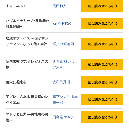
すりこみっ！
岡田和人
バブル～チカーノKEI 歌舞伎
KEI
今村KSK
町血闘編～
地政学ボーイズ ～国がサラ
リーマンになって働く会社
理央
沢辺有司
～
院内警察 アスクレピオスの
酒井義
林いち
蛇
野木晋
角栄に花束を
大和田秀樹
半グレ―六本木 摩天楼のレ
草下シンヤ
山本
クイエム―
隆一郎
マトリと狂犬 ―路地裏の男
田島隆
マサシ
達―