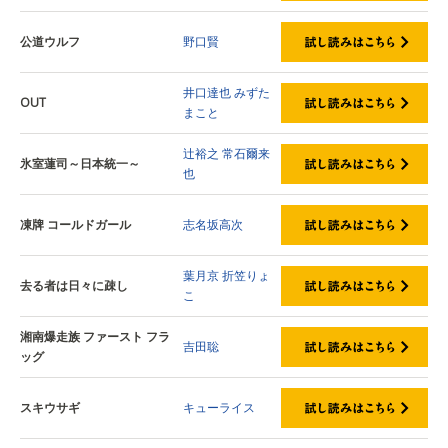
公道ウルフ
野口賢
井口達也
みずた
OUT
まこと
辻裕之
常石爾来
氷室蓮司～日本統一～
也
凍牌 コールドガール
志名坂高次
葉月京
折笠りょ
去る者は日々に疎し
こ
湘南爆走族 ファースト フラ
吉田聡
ッグ
スキウサギ
キューライス