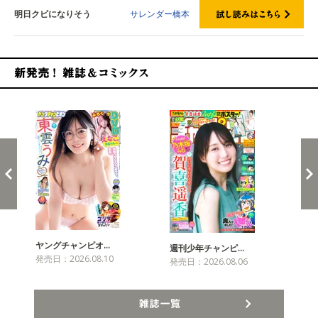
明日クビになりそう
サレンダー橋本
新発売！雑誌&コミックス
ヤングチャンピオ…
チャ
週刊少年チャンピ…
発売日：2026.08.10
発売
発売日：2026.08.06