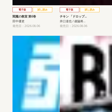
電子版
試し読み
電子版
試し読み
閻魔の教室 第6巻
チキン 「ドロップ…
田中優吏
井口達也 / 歳脇将…
発売日：2026.08.06
発売日：2026.08.06