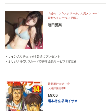
「虹のコンキスタドール」人気メンバー！
愛梨ちゃんがYCに登場♡
蛭田愛梨
・サイン入りチェキを3名様にプレゼント
・オリジナルQUOカード応募者全員サービス3種実施
最新単行本第14巻
大好評発売中‼
Mr.CB
綱本将也
谷嶋イサオ