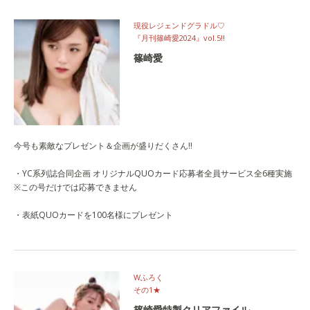
現役レジェンドグラドル♡
『月刊篠崎愛2024』vol.5‼
篠崎愛
今号も素敵なプレゼント＆企画が盛りだくさん!!
・YC系列誌合同企画 オリジナルQUOカード応募者全員サービス全6種実施
※この号だけでは応募できません
・表紙QUOカードを100名様にプレゼント
Wふろく
その1★
篠崎愛特製クリアファイル