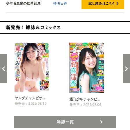
少年吸血鬼の軟禁部屋
桂明日香
新発売！雑誌&コミックス
ヤングチャンピオ…
チャ
週刊少年チャンピ…
発売日：2026.08.10
発売
発売日：2026.08.06