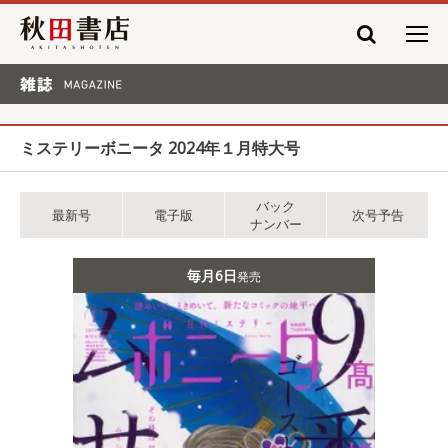
秋田書店
雑誌 MAGAZINE
ミステリーボニータ 2024年１月特大号
バック
最新号
電子版
次号予告
ナンバー
毎月6日
発売