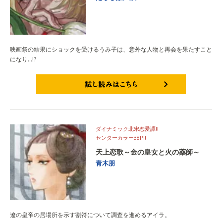
映画祭の結果にショックを受けるうみ子は、意外な人物と再会を果たすこと
になり…!?
試し読みはこちら
ダイナミック北宋恋愛譚!!
センターカラー38P!!
天上恋歌～金の皇女と火の薬師～
青木朋
遼の皇帝の居場所を示す割符について調査を進めるアイラ。