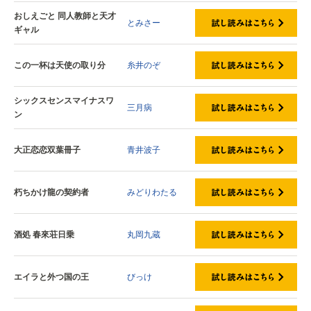
おしえごと 同人教師と天才
とみさー
ギャル
この一杯は天使の取り分
糸井のぞ
シックスセンスマイナスワ
三月病
ン
大正恋恋双葉冊子
青井波子
朽ちかけ龍の契約者
みどりわたる
酒処 春來荘日乗
丸岡九蔵
エイラと外つ国の王
びっけ