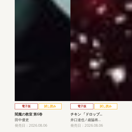
電子版
試し読み
電子版
試し読み
閻魔の教室 第6巻
チキン 「ドロップ…
田中優吏
井口達也 / 歳脇将…
発売日：2026.08.06
発売日：2026.08.06