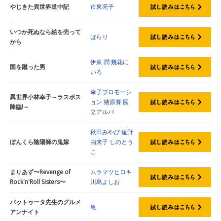
やじきた異世界道中記
市東亮子
いつか死ぬなら絵を売って
ぱらり
から
伊東 潤
幾花に
国を蹴った男
いろ
幸子プロモーシ
異世界小林幸子～ラスボス
ョン
猪原賽
國
降臨!～
立アルバ
秋田みやび
遠野
ぼんくら陰陽師の鬼嫁
由来子
しのとう
こ
まりあず〜Revenge of
ムラマツヒロキ
Rock'n'Roll Sisters〜
川島よしお
バットゥータ先生のグルメ
亀
アンナイト