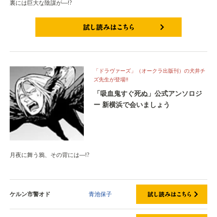
裏には巨大な陰謀が―!?
試し読みはこちら
「ドラヴァーズ」（オークラ出版刊）の犬井チ
ズ先生が登場!!
「吸血鬼すぐ死ぬ」公式アンソロジ
ー 新横浜で会いましょう
月夜に舞う鴉、その背には―!?
ケルン市警オド
青池保子