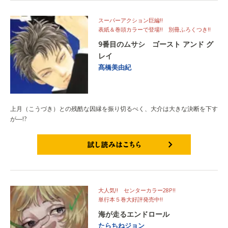
スーパーアクション巨編!!
表紙＆巻頭カラーで登場!! 別冊ふろくつき!!
9番目のムサシ ゴースト アンド グ
レイ
髙橋美由紀
上月（こうづき）との残酷な因縁を振り切るべく、大介は大きな決断を下す
が―!?
試し読みはこちら
大人気!! センターカラー28P!!
単行本５巻大好評発売中!!
海が走るエンドロール
たらちねジョン