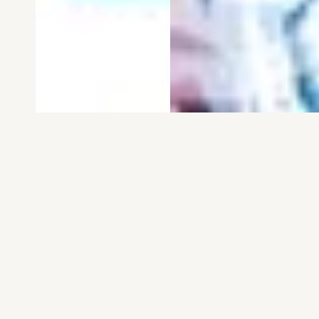
電子版
試し読み
電子版
試し読み
弱虫ペダル SPARE …
BREAK BACK 第25巻
渡辺航
KASA
発売日：2026.08.06
発売日：2026.08.06