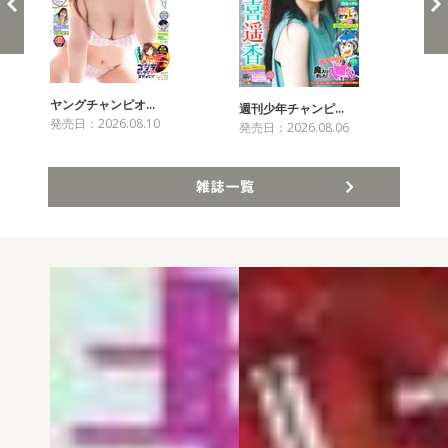
ヤングチャンピオ…
チャ
週刊少年チャンピ…
発売日：2026.08.10
発売
発売日：2026.08.06
雑誌一覧