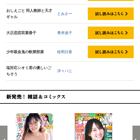
おしえごと 同人教師と天才
とみさー
ギャル
大正恋恋双葉冊子
青井波子
少年吸血鬼の軟禁部屋
桂明日香
塩対応シオミ君の優しいご
洋々パニ
ちそう
新発売！雑誌&コミックス