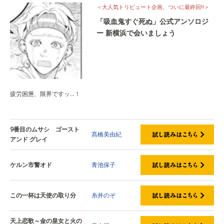
＜大人気トリビュート企画、ついに最終回!!＞
「吸血鬼すぐ死ぬ」公式アンソロジ
ー 新横浜で会いましょう
疲労困憊、限界ですッ…！
9番目のムサシ ゴースト
髙橋美由紀
アンド グレイ
ケルン市警オド
青池保子
この一杯は天使の取り分
糸井のぞ
天上恋歌～金の皇女と火の