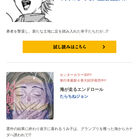
勇者を撃退し、新たな土地に足を踏み入れた幸子たちだが…⁉
試し読みはこちら
センターカラー30P!!
単行本最新６巻大好評発売中!!
海が走るエンドロール
たらちねジョン
選外の結果に終わり途方に暮れるうみ子は、グランプリを獲った海からカナ
ダへ誘われて⁉