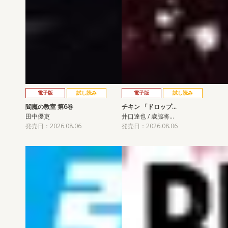
電子版
試し読み
電子版
試し読み
閻魔の教室 第6巻
チキン 「ドロップ…
田中優吏
井口達也 / 歳脇将…
発売日：2026.08.06
発売日：2026.08.06