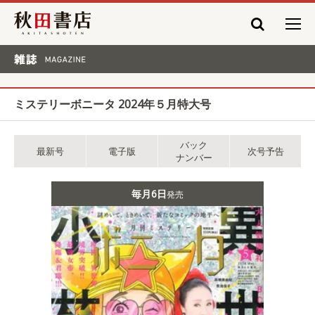
秋田書店
雑誌 MAGAZINE
ミステリーボニータ 2024年５月特大号
バック
最新号
電子版
次号予告
ナンバー
毎月6日
発売