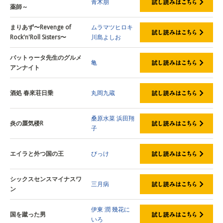
青木朋
薬師～
まりあず〜Revenge of
ムラマツヒロキ
Rock'n'Roll Sisters〜
川島よしお
バットゥータ先生のグルメ
亀
アンナイト
酒処 春來荘日乗
丸岡九蔵
桑原水菜
浜田翔
炎の蜃気楼R
子
エイラと外つ国の王
びっけ
シックスセンスマイナスワ
三月病
ン
伊東 潤
幾花に
国を蹴った男
いろ