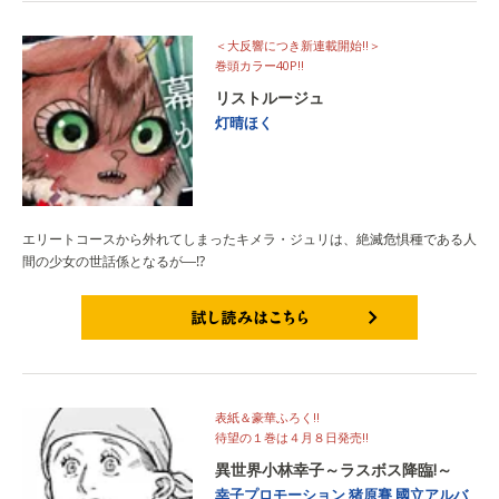
＜大反響につき新連載開始!!＞
巻頭カラー40P!!
リストルージュ
灯晴ほく
エリートコースから外れてしまったキメラ・ジュリは、絶滅危惧種である人
間の少女の世話係となるが―⁉
試し読みはこちら
表紙＆豪華ふろく!!
待望の１巻は４月８日発売!!
異世界小林幸子～ラスボス降臨!～
幸子プロモーション
猪原賽
國立アルバ