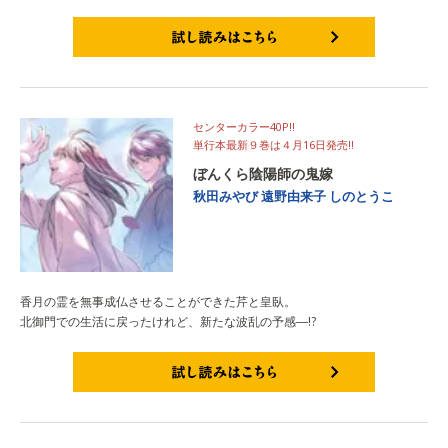
試し読みはこちら
センターカラー40P!!
単行本最新９巻は４月16日発売!!
ぼんくら陰陽師の鬼嫁
秋田みやび
遠野由来子
しのとうこ
香月の霊を無事成仏させることができた芹と皇臥。
北御門での生活に戻ったけれど、新たな波乱の予感―!?
試し読みはこちら