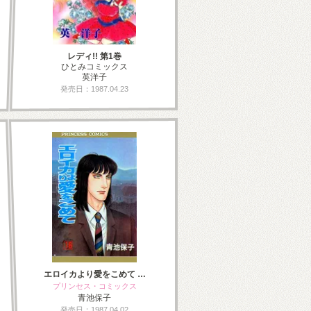
レディ!! 第1巻
ひとみコミックス
英洋子
発売日：1987.04.23
エロイカより愛をこめて …
プリンセス・コミックス
青池保子
発売日：1987.04.02