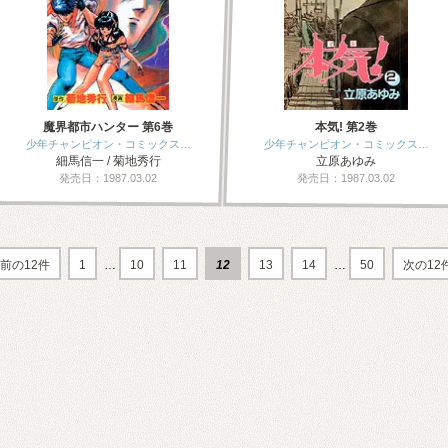
魔界都市ハンター 第6巻
本気! 第2巻
少年チャンピオン・コミックス…
少年チャンピオン・コミックス…
細馬信一 / 菊地秀行
立原あゆみ
発売日：1987.03.02
発売日：1987.03.02
前の12件
1
…
10
11
12
13
14
…
50
次の12