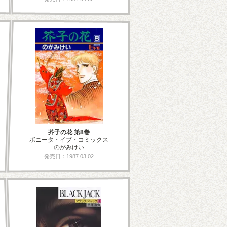
芥子の花 第8巻
ボニータ・イブ・コミックス
のがみけい
発売日：1987.03.02