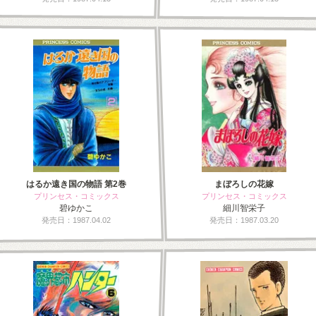
はるか遠き国の物語 第2巻
まぼろしの花嫁
プリンセス・コミックス
プリンセス・コミックス
碧ゆかこ
細川智栄子
発売日：1987.04.02
発売日：1987.03.20