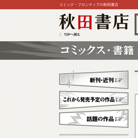
コミック・フロンティアの秋田書店
秋田書店
TOPへ戻る
コミックス
新刊・近刊
これから発売予定
話題の作品