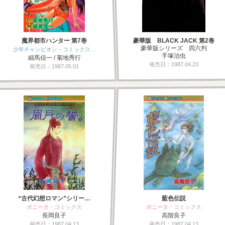
魔界都市ハンター 第7巻
豪華版 BLACK JACK 第2巻
豪華版シリーズ 四六判
少年チャンピオン・コミックス…
手塚治虫
細馬信一 / 菊地秀行
発売日：1987.04.23
発売日：1987.05.01
“古代幻想ロマン”シリー…
藍色伝説
ボニータ・コミックス
ボニータ・コミックス
長岡良子
高階良子
発売日：1987.04.13
発売日：1987.04.13