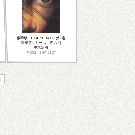
豪華版 BLACK JACK 第1巻
豪華版シリーズ 四六判
手塚治虫
発売日：1987.02.27
件