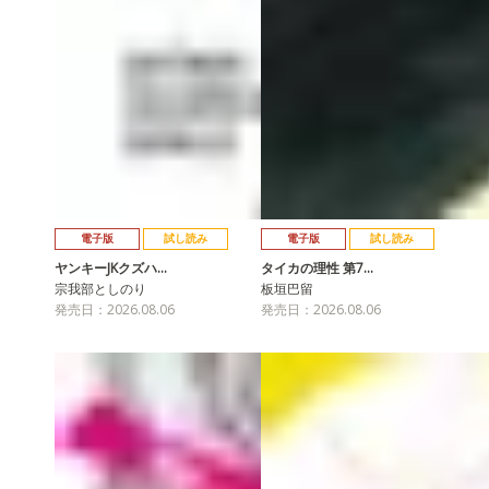
電子版
試し読み
電子版
試し読み
ヤンキーJKクズハ…
タイカの理性 第7…
宗我部としのり
板垣巴留
発売日：2026.08.06
発売日：2026.08.06