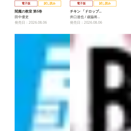
電子版
試し読み
電子版
試し読み
閻魔の教室 第6巻
チキン 「ドロップ…
田中優吏
井口達也 / 歳脇将…
発売日：2026.08.06
発売日：2026.08.06