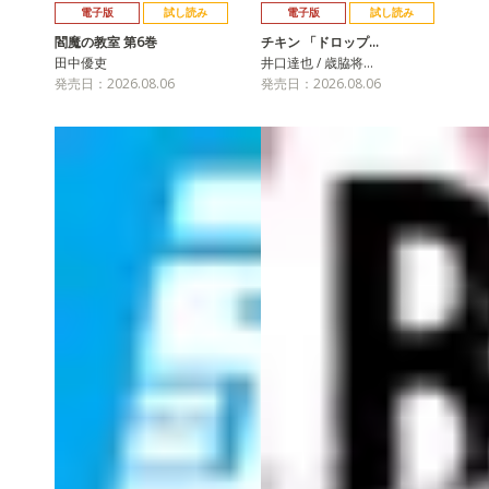
電子版
試し読み
電子版
試し読み
閻魔の教室 第6巻
チキン 「ドロップ…
田中優吏
井口達也 / 歳脇将…
発売日：2026.08.06
発売日：2026.08.06