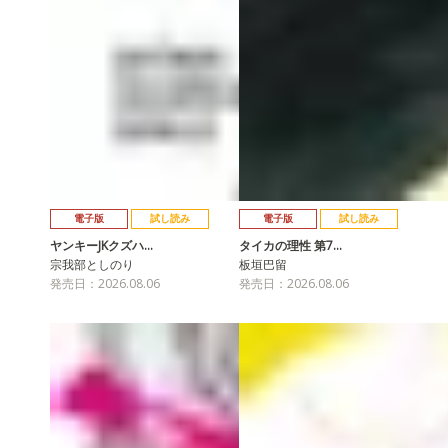
電子版
試し読み
電子版
試し読み
ヤンキーJKクズハ…
タイカの理性 第7…
宗我部としのり
板垣巴留
発売日：2026.08.06
発売日：2026.08.06