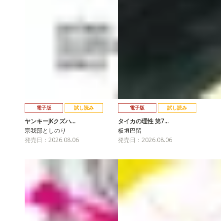
電子版
試し読み
電子版
試し読み
ヤンキーJKクズハ…
タイカの理性 第7…
宗我部としのり
板垣巴留
発売日：2026.08.06
発売日：2026.08.06