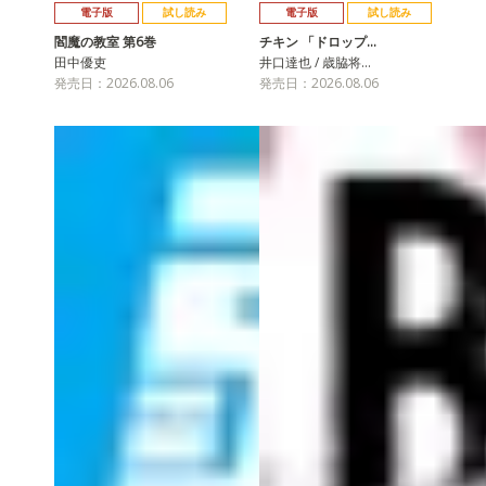
電子版
試し読み
電子版
試し読み
閻魔の教室 第6巻
チキン 「ドロップ…
田中優吏
井口達也 / 歳脇将…
発売日：2026.08.06
発売日：2026.08.06