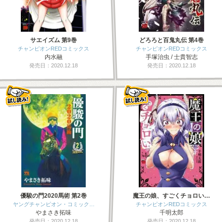
サエイズム 第9巻
どろろと百鬼丸伝 第4巻
チャンピオンREDコミックス
チャンピオンREDコミックス
内水融
手塚治虫 / 士貴智志
発売日：2020.12.18
発売日：2020.12.18
優駿の門2020馬術 第2巻
魔王の娘、すごくチョロい…
ヤングチャンピオン・コミック…
チャンピオンREDコミックス
やまさき拓味
千明太郎
発売日：2020.12.18
発売日：2020.12.18