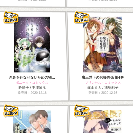
きみを死なせないための物…
魔王陛下のお掃除係 第4巻
ボニータ・コミックス
プリンセス・コミックス
吟鳥子 / 中澤泉汰
梶山ミカ / 我鳥彩子
発売日：2020.12.16
発売日：2020.12.16