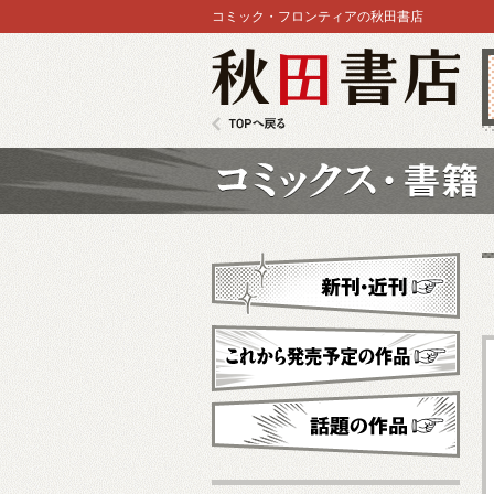
コミック・フロンティアの秋田書店
秋田書店
TOPへ戻る
コミックス
新刊・近刊
これから発売予定
話題の作品