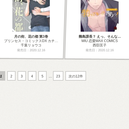
月の街、花の都 第3巻
幾島課長？ えっ、そんな…
プリンセス・コミックスDX カチ…
MIU 恋愛MAX COMICS
千葉リョウコ
西臣匡子
発売日：2020.12.16
発売日：2020.12.16
1
2
3
4
5
…
23
次の12件