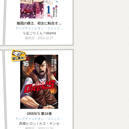
無冠の棋士、幼女に転生す…
ヤングチャンピオン・コミック…
うほごりくん / okama
発売日：2023.11.27
OREN’S 第16巻
ヤングチャンピオン・コミック…
髙橋ヒロシ / カズ・ヤンセ
発売日：2023.11.20