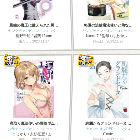
最凶の魔王に鍛えられた勇…
悠優の追放魔法使いと幼な…
ヤングチャンピオン・コミック…
ヤングチャンピオン・コミック…
紺野千昭 / 岩葉 / fame
kaede7 / 岳印 / 村上ゆい…
発売日：2023.11.27
発売日：2023.11.27
寝取り魔法使いの冒険 第1…
絢爛たるグランドセーヌ …
少年チャンピオン・コミックス…
チャンピオンREDコミックス
まじかり / 糸杉柾宏 / ま…
Cuvie
発売日：2023.11.27
発売日：2023.11.20