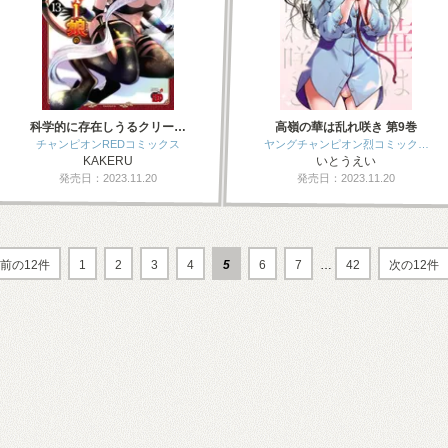
科学的に存在しうるクリー…
高嶺の華は乱れ咲き 第9巻
チャンピオンREDコミックス
ヤングチャンピオン烈コミック…
KAKERU
いとうえい
発売日：2023.11.20
発売日：2023.11.20
前の12件
1
2
3
4
5
6
7
…
42
次の12件