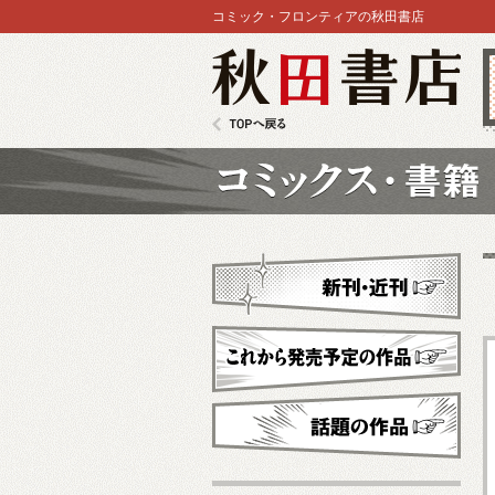
コミック・フロンティアの秋田書店
秋田書店
TOPへ戻る
コミックス
新刊・近刊
これから発売予定
話題の作品