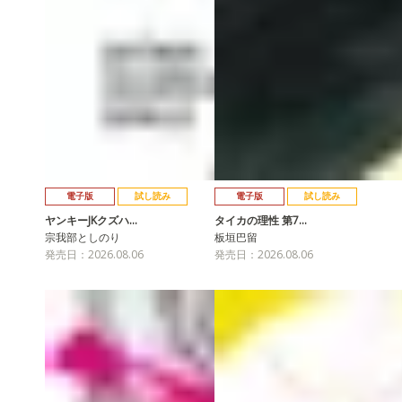
電子版
試し読み
電子版
試し読み
ヤンキーJKクズハ…
タイカの理性 第7…
宗我部としのり
板垣巴留
発売日：2026.08.06
発売日：2026.08.06