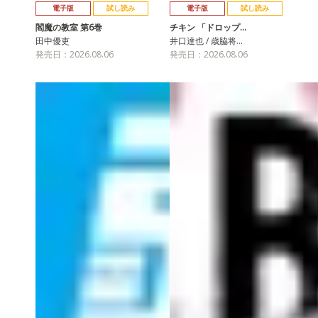
電子版
試し読み
電子版
試し読み
閻魔の教室 第6巻
チキン 「ドロップ…
田中優吏
井口達也 / 歳脇将…
発売日：2026.08.06
発売日：2026.08.06