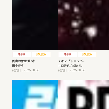
電子版
試し読み
電子版
試し読み
閻魔の教室 第6巻
チキン 「ドロップ…
田中優吏
井口達也 / 歳脇将…
発売日：2026.08.06
発売日：2026.08.06