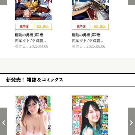
戻る
進む
電子版
試し読み
電子版
試し読み
廻刻の勇者 第1巻
廻刻の勇者 第2巻
廻
四葉夕卜 / 佐藤貴…
四葉夕卜 / 佐藤貴…
四葉
発売日：2025.04.08
発売日：2025.06.06
発売
新発売！雑誌&コミックス