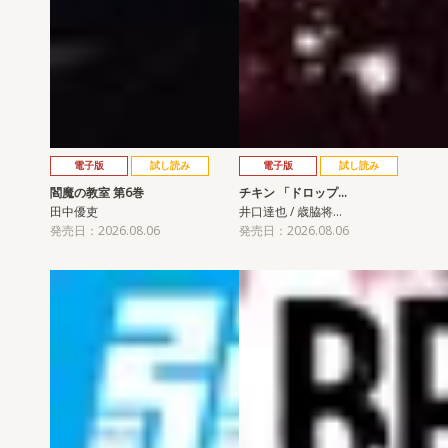
電子版
試し読み
電子版
試し読み
閻魔の教室 第6巻
チキン 「ドロップ…
田中優吏
井口達也 / 歳脇将…
発売日：2026.08.06
発売日：2026.08.06