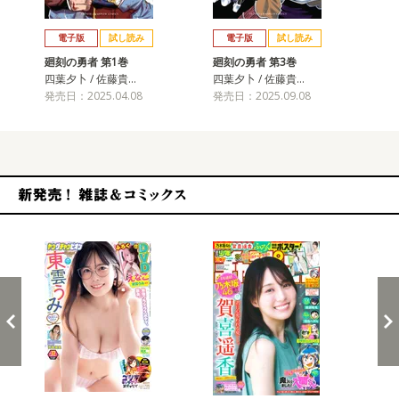
戻る
進む
電子版
試し読み
電子版
試し読み
廻刻の勇者 第1巻
廻刻の勇者 第3巻
廻
四葉夕卜 / 佐藤貴…
四葉夕卜 / 佐藤貴…
四葉
発売日：2025.04.08
発売日：2025.09.08
発売
新発売！雑誌&コミックス