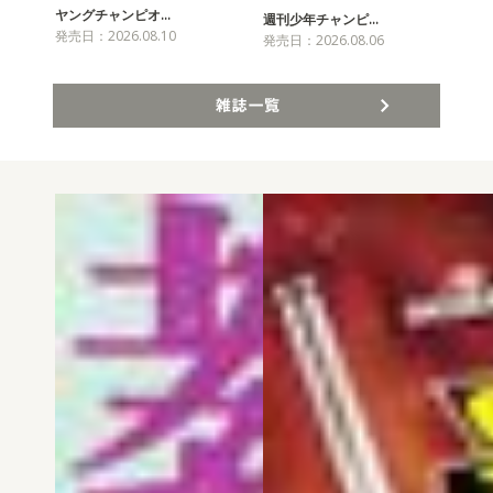
ヤングチャンピオ…
チャ
週刊少年チャンピ…
発売日：2026.08.10
発売
発売日：2026.08.06
雑誌一覧