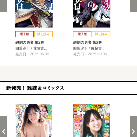
戻る
進む
電子版
試し読み
電子版
試し読み
廻刻の勇者 第2巻
廻刻の勇者 第3巻
廻
四葉夕卜 / 佐藤貴…
四葉夕卜 / 佐藤貴…
四葉
発売日：2025.06.06
発売日：2025.09.08
発売
新発売！雑誌&コミックス