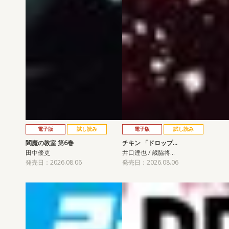
電子版
試し読み
電子版
試し読み
閻魔の教室 第6巻
チキン 「ドロップ…
田中優吏
井口達也 / 歳脇将…
発売日：2026.08.06
発売日：2026.08.06