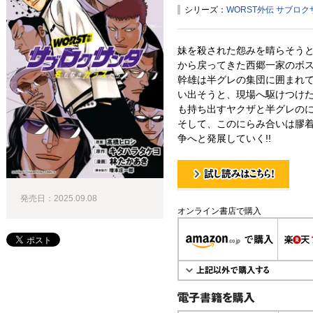
シリーズ：
WORST外伝 サブロ
妹を殺された怨みを晴らそう
から戻ってきた西郷一家のボス
幹雄は半グレの集団に囲まれ
い出そうと、現場へ駆けつけ
も持ち出すヤクザと半グレのに
そして、このにらみ合いは膠
争へと発展していく!!
試し読み！
発売日：2025.09.08
オンライン書店で購入
電子書籍で購入