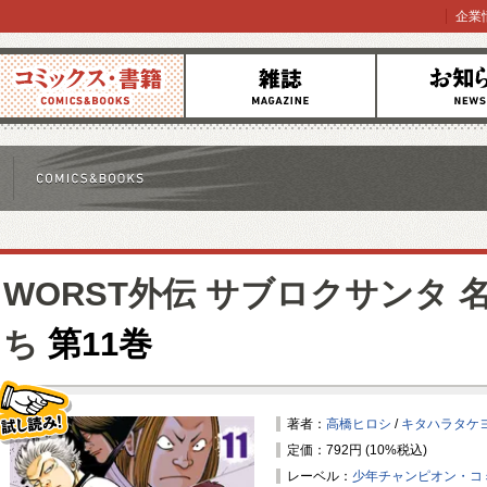
企業
コミックス
雑誌
お知らせ
WORST外伝 サブロクサンタ
ち
第11巻
著者：
高橋ヒロシ
/
キタハラタケ
定価：792円 (10%税込)
試し読み！
レーベル：
少年チャンピオン・コ