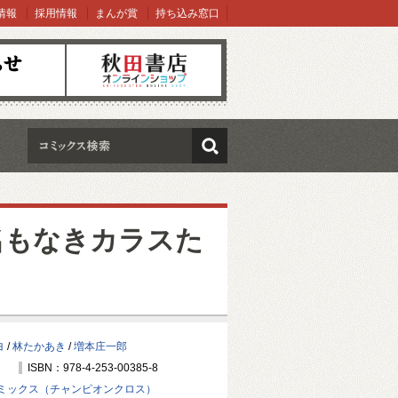
情報
採用情報
まんが賞
持ち込み窓口
オンラインショップ
検索
 名もなきカラスた
ヨ
/
林たかあき
/
増本庄一郎
ISBN：978-4-253-00385-8
ミックス（チャンピオンクロス）