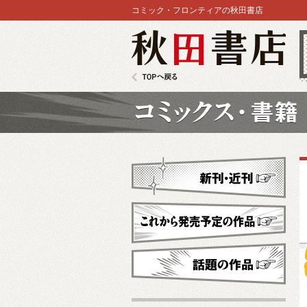
コミック・フロンティアの秋田書店
秋田書店
TOPへ戻る
コミックス
新刊・近刊
これから発売予定
話題の作品