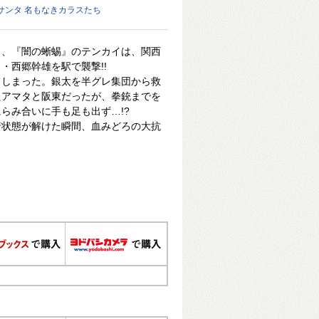
クサンタ 名もなきカラスたち
と、『闇の蜥蜴』のテンカイは、関西
・西郷幹雄を駅で襲撃!!
てしまった。銀太を半グレ集団から救
たアマタと阪東だったが、拳銃までを
らみ合いに手も足も出ず…!?
着状態が解けた瞬間、血みどろの大抗