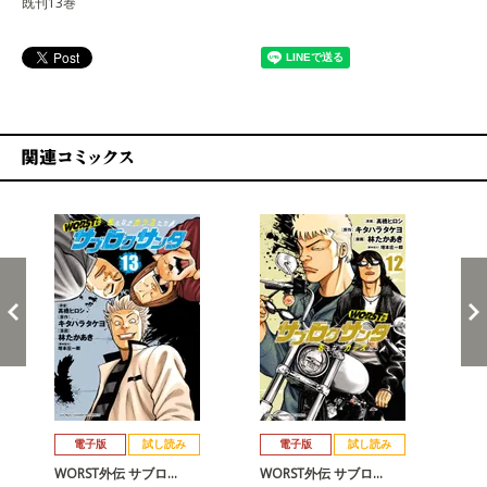
既刊13巻
関連コミックス
戻る
進む
電子版
試し読み
電子版
試し読み
WORST外伝 サブロ…
WORST外伝 サブロ…
WO