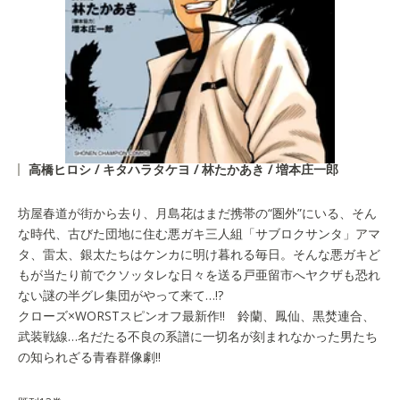
高橋ヒロシ / キタハラタケヨ / 林たかあき / 増本庄一郎
坊屋春道が街から去り、月島花はまだ携帯の“圏外”にいる、そん
な時代、古びた団地に住む悪ガキ三人組「サブロクサンタ」アマ
タ、雷太、銀太たちはケンカに明け暮れる毎日。そんな悪ガキど
もが当たり前でクソッタレな日々を送る戸亜留市へヤクザも恐れ
ない謎の半グレ集団がやって来て…!?
クローズ×WORSTスピンオフ最新作!! 鈴蘭、鳳仙、黒焚連合、
武装戦線…名だたる不良の系譜に一切名が刻まれなかった男たち
の知られざる青春群像劇!!