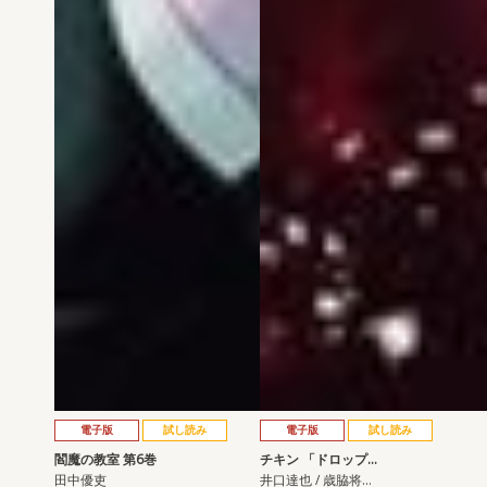
電子版
試し読み
電子版
試し読み
閻魔の教室 第6巻
チキン 「ドロップ…
田中優吏
井口達也 / 歳脇将…