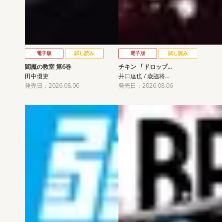
電子版
試し読み
電子版
試し読み
閻魔の教室 第6巻
チキン 「ドロップ…
田中優吏
井口達也 / 歳脇将…
発売日：2026.08.06
発売日：2026.08.06