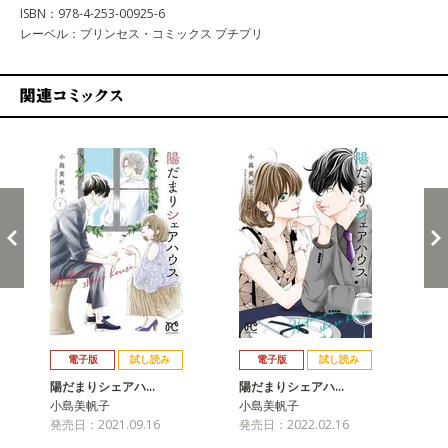
ISBN：978-4-253-00925-6
レーベル：プリンセス・コミックス プチプリ
関連コミックス
戻る
進む
電子版
試し読み
電子版
試し読み
陽だまりシェアハ…
陽だまりシェアハ…
陽
小島美帆子
小島美帆子
小
発売日：2021.09.16
発売日：2022.02.16
発売