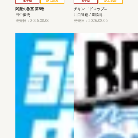
電子版
試し読み
電子版
試し読み
閻魔の教室 第6巻
チキン 「ドロップ…
田中優吏
井口達也 / 歳脇将…
発売日：2026.08.06
発売日：2026.08.06