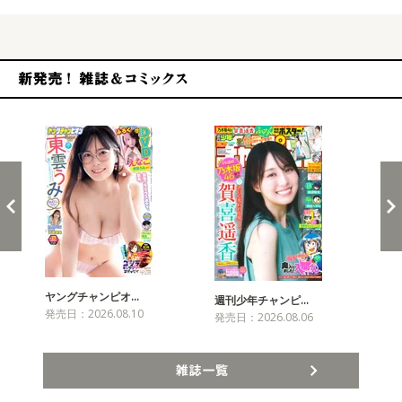
新発売！雑誌&コミックス
ヤングチャンピオ…
チャ
週刊少年チャンピ…
発売日：2026.08.10
発売
発売日：2026.08.06
雑誌一覧