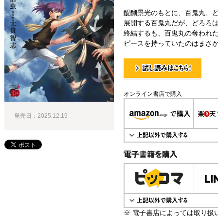
醍醐景光のもとに、百鬼丸、
展開する百鬼丸だが、どろろ
終結するも、百鬼丸の奪われ
ピースを持っていたのはまさか
試し読み！
オンライン書店で購入
発売日：2025.12.19
電子書籍で購入
※ 電子書店によっては取り扱