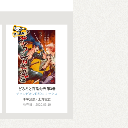
どろろと百鬼丸伝 第3巻
チャンピオンREDコミックス
手塚治虫 / 士貴智志
発売日：2020.03.19