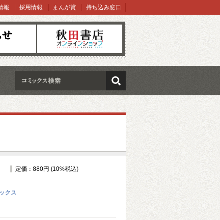
情報
採用情報
まんが賞
持ち込み窓口
オンラインショップ
検索
定価：880円 (10%税込)
ミックス