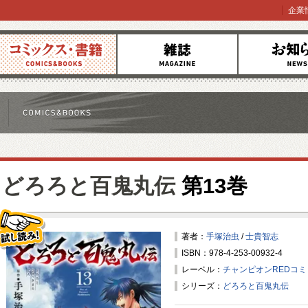
企業
コミックス
雑誌
お知らせ
どろろと百鬼丸伝
第13巻
著者：
手塚治虫
/
士貴智志
ISBN：978-4-253-00932-4
試し読み！
レーベル：
チャンピオンREDコ
シリーズ：
どろろと百鬼丸伝