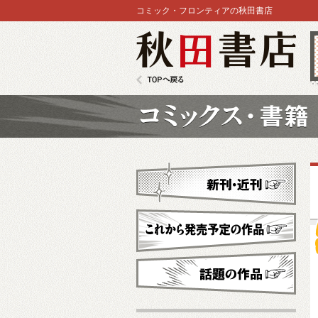
コミック・フロンティアの秋田書店
秋田書店
TOPへ戻る
コミックス
新刊・近刊
これから発売予定
話題の作品