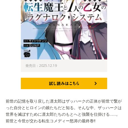
発売日：2025.12.19
試し読みはこちら
前世の記憶を取り戻した凛太郎はザッハークの正体が前世で繋が
った自分とヒロインの娘たちだと知る。そんな中、ザッハークは
世界を滅ぼすために凛太郎たちのもとへと強襲を仕掛ける……。
前世と今世が交わる転生コメディー怒涛の最終巻!!