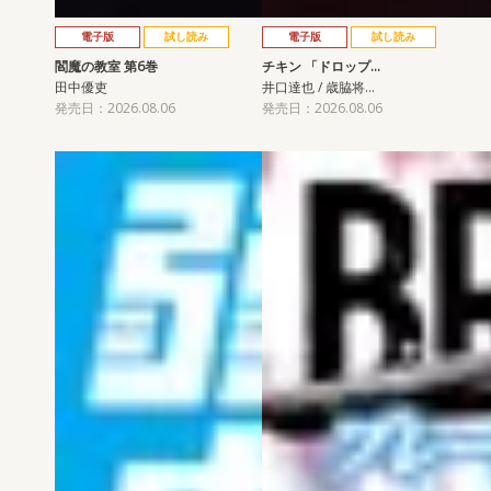
電子版
試し読み
電子版
試し読み
閻魔の教室 第6巻
チキン 「ドロップ…
田中優吏
井口達也 / 歳脇将…
発売日：2026.08.06
発売日：2026.08.06