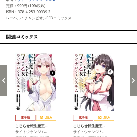
定価：990円 (10%税込)
ISBN：978-4-253-00939-3
レーベル：チャンピオンREDコミックス
関連コミックス
戻る
進む
電子版
試し読み
電子版
試し読み
こじらせ転生魔王…
こじらせ転生魔王…
こ
サイトウケンジ / …
サイトウケンジ / …
サイ