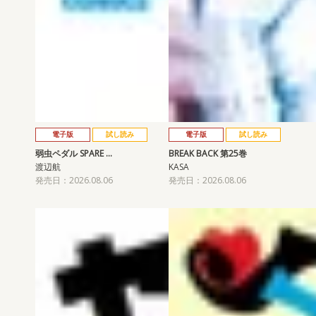
電子版
試し読み
電子版
試し読み
弱虫ペダル SPARE …
BREAK BACK 第25巻
渡辺航
KASA
発売日：2026.08.06
発売日：2026.08.06