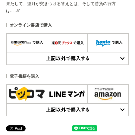
果たして、望月が突きつける答えとは、そして勝負の行方
は……!?
オンライン書店で購入
上記以外で購入する
電子書籍を購入
上記以外で購入する