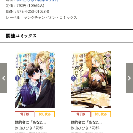
定価：792円 (10%税込)
ISBN：978-4-253-01023-8
レーベル：ヤングチャンピオン・コミックス
関連コミックス
戻る
進む
電子版
試し読み
電子版
試し読み
婚約者に「あなた…
婚約者に「あなた…
婚
狭山ひびき / 花都…
狭山ひびき / 花都…
狭山