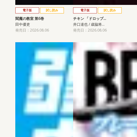
電子版
試し読み
電子版
試し読み
閻魔の教室 第6巻
チキン 「ドロップ…
田中優吏
井口達也 / 歳脇将…
発売日：2026.08.06
発売日：2026.08.06