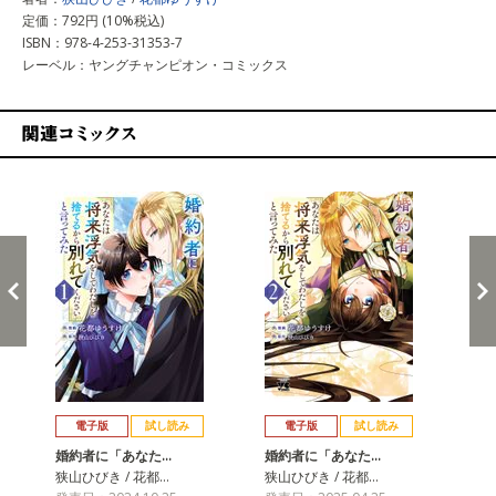
定価：792円 (10%税込)
ISBN：978-4-253-31353-7
レーベル：ヤングチャンピオン・コミックス
関連コミックス
戻る
進む
電子版
試し読み
電子版
試し読み
婚約者に「あなた…
婚約者に「あなた…
婚
狭山ひびき / 花都…
狭山ひびき / 花都…
狭山