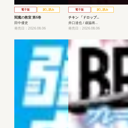
電子版
試し読み
電子版
試し読み
閻魔の教室 第6巻
チキン 「ドロップ…
田中優吏
井口達也 / 歳脇将…
発売日：2026.08.06
発売日：2026.08.06