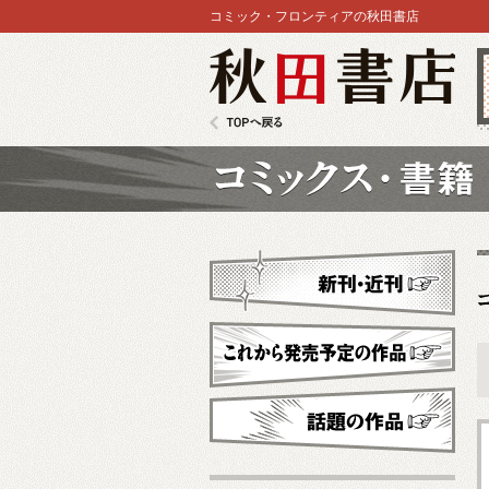
コミック・フロンティアの秋田書店
秋田書店
TOPへ戻る
コミックス
新刊・近刊
これから発売予定
話題の作品