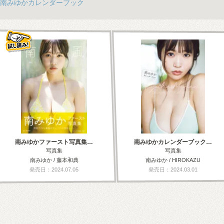
南みゆかカレンダーブック
南みゆかファースト写真集…
南みゆかカレンダーブック…
写真集
写真集
南みゆか / 藤本和典
南みゆか / HIROKAZU
発売日：2024.07.05
発売日：2024.03.01