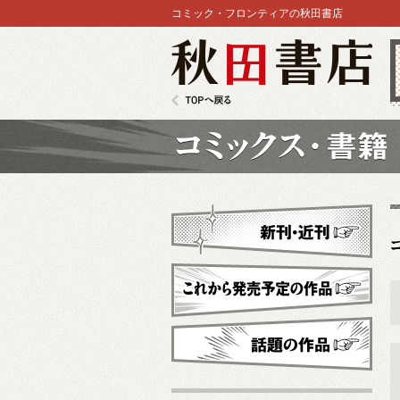
コミック・フロンティアの秋田書店
秋田書店
TOPへ戻る
コミックス
新刊・近刊
これから発売予定
話題の作品