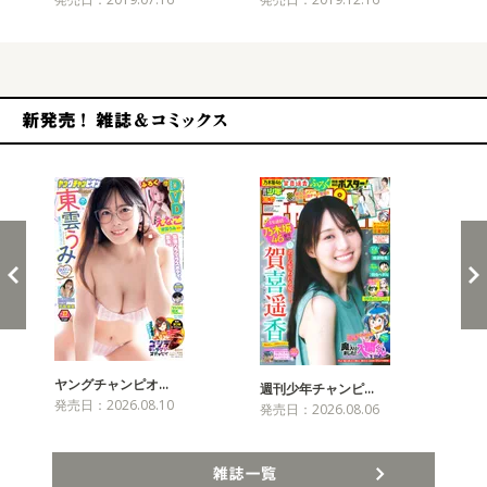
新発売！雑誌&コミックス
ヤングチャンピオ…
チャ
週刊少年チャンピ…
発売日：2026.08.10
発売
発売日：2026.08.06