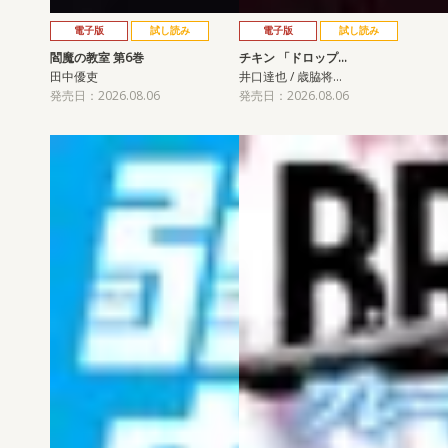
電子版
試し読み
電子版
試し読み
閻魔の教室 第6巻
チキン 「ドロップ…
田中優吏
井口達也 / 歳脇将…
発売日：2026.08.06
発売日：2026.08.06