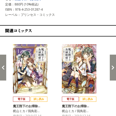
定価：880円 (10%税込)
ISBN：978-4-253-01287-4
レーベル：プリンセス・コミックス
関連コミックス
戻る
進む
電子版
試し読み
電子版
試し読み
魔王陛下のお掃除…
魔王陛下のお掃除…
魔
梶山ミカ / 我鳥彩…
梶山ミカ / 我鳥彩…
梶山
発売日：2019.07.16
発売日：2019.12.16
発売