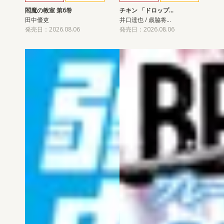
閻魔の教室 第6巻
チキン 「ドロップ…
田中優吏
井口達也 / 歳脇将…
発売日：2026.08.06
発売日：2026.08.06