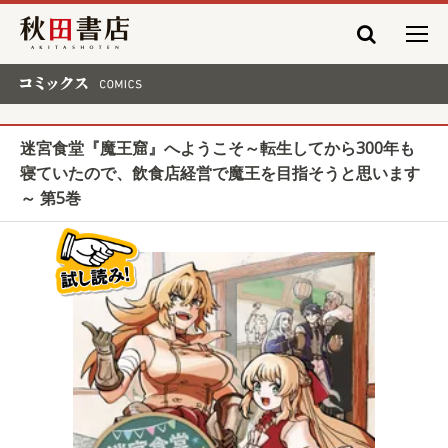
秋田書店
コミックス COMICS
迷宮食堂『魔王窟』へようこそ～転生してから300年も
寝ていたので、飲食店経営で魔王を目指そうと思います
～ 第5巻