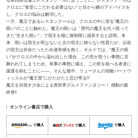
クロエに“食堂にこだわる必要はない”と目から鱗のアドバイスを
し、クロエの悩みは解消した。
一方、魔王であるレスタンクールは、クロエの中に宿る“魔王の
呪い”のことに触れた。魔王の呪いは「歴代の魔王を代々呪って
きた“生きた呪い”」で宿主を糧に無制限に成長すると説明。本
来、呪いは宿主が死なないと次の宿主に移らない性質だが、以前
の宿主は存命だったため違和感を抱く。ギルドでは、“魔王の呪
い”がクロエの中から溢れ出した場合、この世が危うい事態に見
舞われてしまうため、有事の事態に備え、この世を統べる者達に
援護を頼むことに――。そんな最中、リューさんの宿敵バートウ
ィッスルが“魔王窟”にひたひたと忍び寄る!?
魔王を目指す少女による異世界グルメファンタジー！ 感動の最
終巻!!
オンライン書店で購入