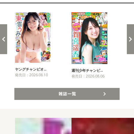
新発売！雑誌&コミックス
ヤングチャンピオ…
チャ
週刊少年チャンピ…
発売日：2026.08.10
発売
発売日：2026.08.06
雑誌一覧