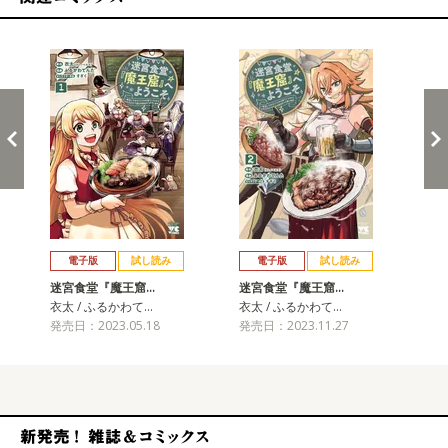
関連コミックス
戻る
進む
電子版
試し読み
電子版
試し読み
迷宮食堂『魔王窟…
迷宮食堂『魔王窟…
迷
衣太 / ふるかわて…
衣太 / ふるかわて…
衣太
発売日：2023.05.18
発売日：2023.11.27
発売