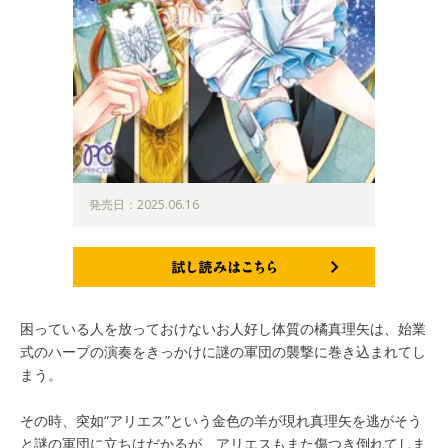
発売日：2025.06.16
試し読みはこちら
困っている人を放っておけないお人好し体質の橘真理矢は、始業
式のハープの演奏をきっかけに謎の軍団の襲撃に巻き込まれてし
まう。
その時、突如“アリエス”という金色の羊が現れ真理矢を逃がそう
と謎の軍団に立ちはだかるが、アリエスもまた傷つき倒れてしま