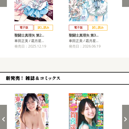
戻る
進む
電子版
試し読み
電子版
試し読み
聖闘士真理矢 第2…
聖闘士真理矢 第3…
車田正美 / 霜月星…
車田正美 / 霜月星…
発売日：2025.12.19
発売日：2026.06.19
新発売！雑誌&コミックス