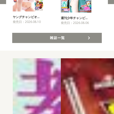
ヤングチャンピオ…
チャ
週刊少年チャンピ…
発売日：2026.08.10
発売
発売日：2026.08.06
雑誌一覧