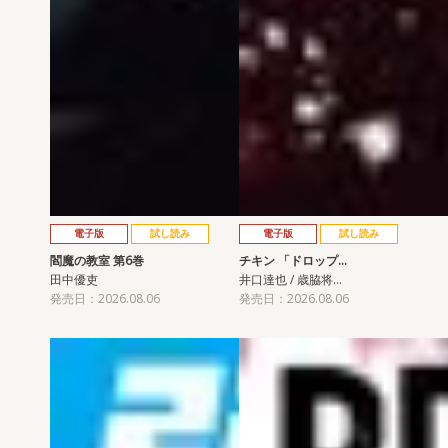
電子版
試し読み
電子版
試し読み
閻魔の教室 第6巻
チキン 「ドロップ…
田中優吏
井口達也 / 歳脇将…
発売日：2026.08.06
発売日：2026.08.06