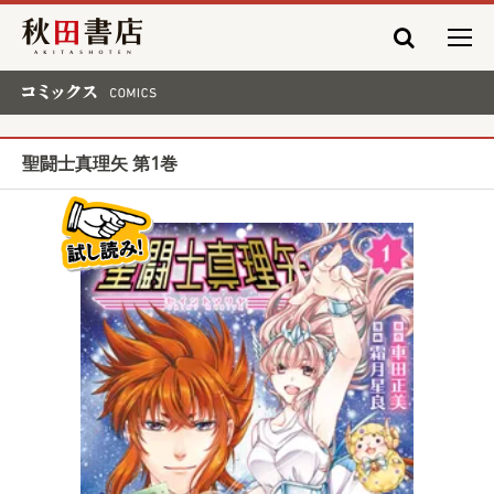
秋田書店
コミックス COMICS
聖闘士真理矢 第1巻