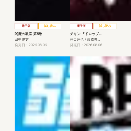
電子版
試し読み
電子版
試し読み
閻魔の教室 第6巻
チキン 「ドロップ…
田中優吏
井口達也 / 歳脇将…
発売日：2026.08.06
発売日：2026.08.06