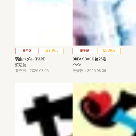
電子版
試し読み
電子版
試し読み
弱虫ペダル SPARE …
BREAK BACK 第25巻
渡辺航
KASA
発売日：2026.08.06
発売日：2026.08.06