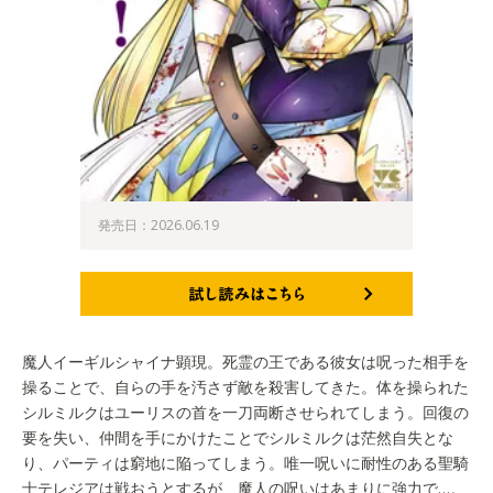
発売日：2026.06.19
試し読みはこちら
魔人イーギルシャイナ顕現。死霊の王である彼女は呪った相手を
操ることで、自らの手を汚さず敵を殺害してきた。体を操られた
シルミルクはユーリスの首を一刀両断させられてしまう。回復の
要を失い、仲間を手にかけたことでシルミルクは茫然自失とな
り、パーティは窮地に陥ってしまう。唯一呪いに耐性のある聖騎
士テレジアは戦おうとするが、魔人の呪いはあまりに強力で…。