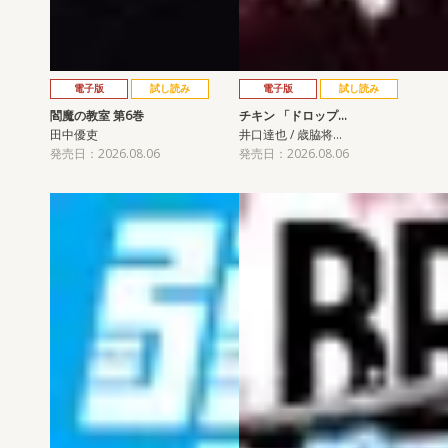
電子版
試し読み
電子版
試し読み
閻魔の教室 第6巻
チキン 「ドロップ…
田中優吏
井口達也 / 歳脇将…
発売日：2026.08.06
発売日：2026.08.06