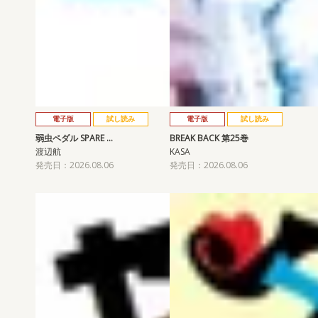
電子版
試し読み
電子版
試し読み
弱虫ペダル SPARE …
BREAK BACK 第25巻
渡辺航
KASA
発売日：2026.08.06
発売日：2026.08.06