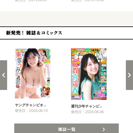
新発売！雑誌&コミックス
ヤングチャンピオ…
チャ
週刊少年チャンピ…
発売日：2026.08.10
発売
発売日：2026.08.06