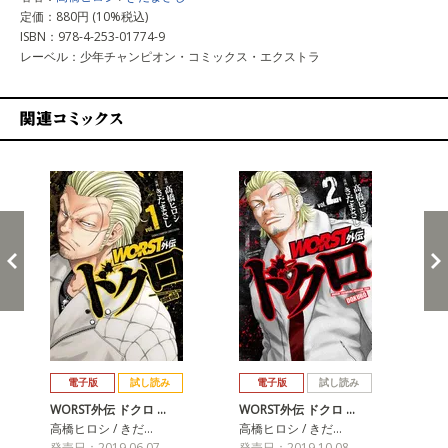
定価：880円 (10%税込)
ISBN：978-4-253-01774-9
レーベル：少年チャンピオン・コミックス・エクストラ
関連コミックス
戻る
進む
電子版
試し読み
電子版
試し読み
WORST外伝 ドクロ …
WORST外伝 ドクロ …
WO
高橋ヒロシ / きだ…
高橋ヒロシ / きだ…
高橋
発売日：2019.06.07
発売日：2019.10.08
発売