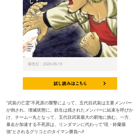
発売日：2026.06.19
試し読みはこちら
“武装の亡霊”不死原の襲撃によって、五代目武装は主要メンバー
が倒され、壊滅状態に。鉄生は残されたメンバーに結束を呼びか
け、チーム一丸となって、五代目武装最大の窮地に挑む。一方、
暴走が加速する不死原は、リンダマンに代わって“現・鈴蘭最
強”とされるグリコとのタイマン勝負へ!!