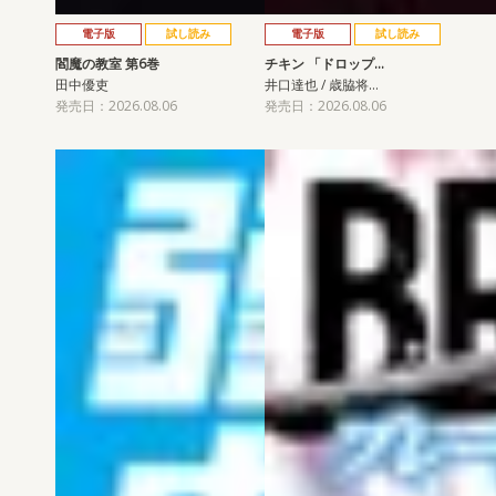
電子版
試し読み
電子版
試し読み
閻魔の教室 第6巻
チキン 「ドロップ…
田中優吏
井口達也 / 歳脇将…
発売日：2026.08.06
発売日：2026.08.06