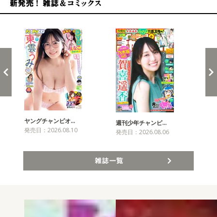
新発売！雑誌&コミックス
ヤングチャンピオ…
チャ
週刊少年チャンピ…
発売日：2026.08.10
発売
発売日：2026.08.06
雑誌一覧