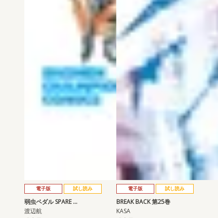
電子版
試し読み
電子版
試し読み
弱虫ペダル SPARE …
BREAK BACK 第25巻
渡辺航
KASA