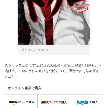
発売日：2019.10.08
スクラップ工場にて“五代目武装戦線・頭”武田好誠と対峙した河
内鉄生。一連の事件の真相を究明すべく、野獣の如く詰め寄る
が…!?
オンライン書店で購入