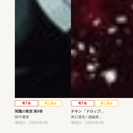
電子版
試し読み
電子版
試し読み
閻魔の教室 第6巻
チキン 「ドロップ…
田中優吏
井口達也 / 歳脇将…
発売日：2026.08.06
発売日：2026.08.06