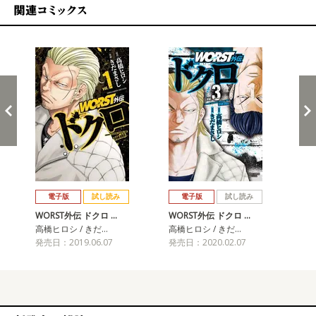
関連コミックス
戻る
進む
電子版
試し読み
電子版
試し読み
WORST外伝 ドクロ …
WORST外伝 ドクロ …
WO
高橋ヒロシ / きだ…
高橋ヒロシ / きだ…
高橋
発売日：2019.06.07
発売日：2020.02.07
発売