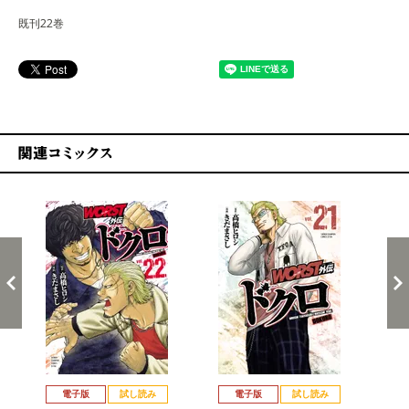
既刊22巻
関連コミックス
戻る
進む
電子版
試し読み
電子版
試し読み