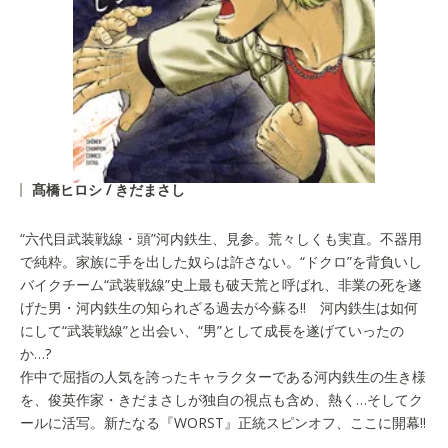
髙橋ヒロシ / きだまさし
“六代目武装戦線・頭”河内鉄生、見参。荒々しくも実直。不器用
で純粋。家族に手を出した奴らは許さない。“ドクロ”を背負いし
バイクチーム“武装戦線”史上最も破天荒と呼ばれ、非業の死を遂
げた男・河内鉄生の知られざる過去が今蘇る!! 河内鉄生は如何
にして“武装戦線”と出会い、“男”として成長を遂げていったの
か…?
作中で屈指の人気を誇ったキャラクターである河内鉄生の生き様
を、俊英作家・きだまさしが独自の視点も含め、熱く…そしてク
ールに活写。新たなる『WORST』正統スピンオフ、ここに開幕!!