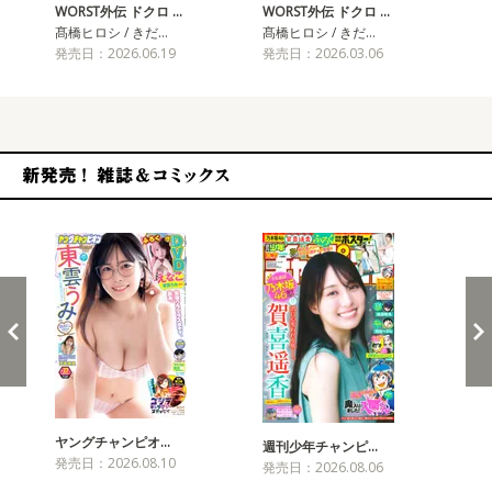
WORST外伝 ドクロ …
WORST外伝 ドクロ …
WO
髙橋ヒロシ / きだ…
髙橋ヒロシ / きだ…
髙橋
発売日：2026.06.19
発売日：2026.03.06
発売
新発売！雑誌&コミックス
ヤングチャンピオ…
チャ
週刊少年チャンピ…
発売日：2026.08.10
発売
発売日：2026.08.06