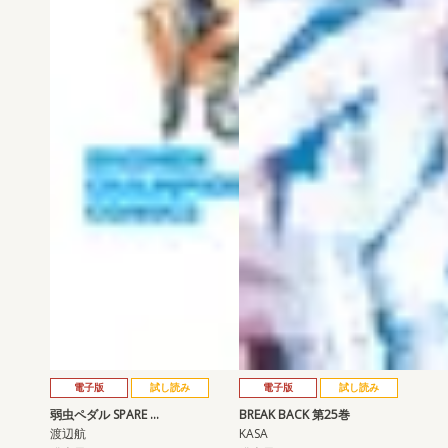
電子版
試し読み
電子版
試し読み
弱虫ペダル SPARE …
BREAK BACK 第25巻
渡辺航
KASA