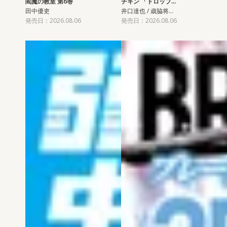
閻魔の教室 第6巻
チキン 「ドロップ…
田中優吏
井口達也 / 歳脇将…
発売日：2026.08.06
発売日：2026.08.06