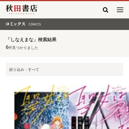
秋田書店
コミックス COMICS
「しなえまな」検索結果
6
件見つかりました
絞り込み：すべて