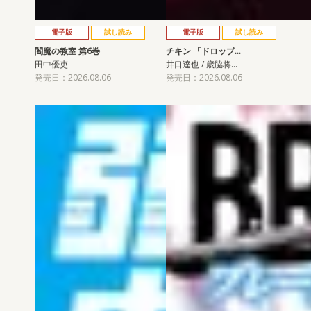
電子版
試し読み
電子版
試し読み
閻魔の教室 第6巻
チキン 「ドロップ…
田中優吏
井口達也 / 歳脇将…
発売日：2026.08.06
発売日：2026.08.06