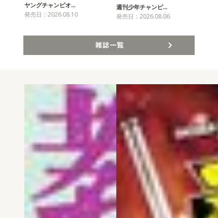
ヤングチャンピオ…
チャ
週刊少年チャンピ…
発売日：2026.08.10
発売
発売日：2026.08.06
雑誌一覧