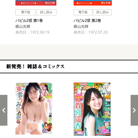
戻る
進む
電子版
試し読み
電子版
試し読み
バビル2世 第1巻
バビル2世 第2巻
バビ
横山光輝
横山光輝
横
発売日：1972.06.19
発売日：1972.07.20
発売
新発売！雑誌&コミックス