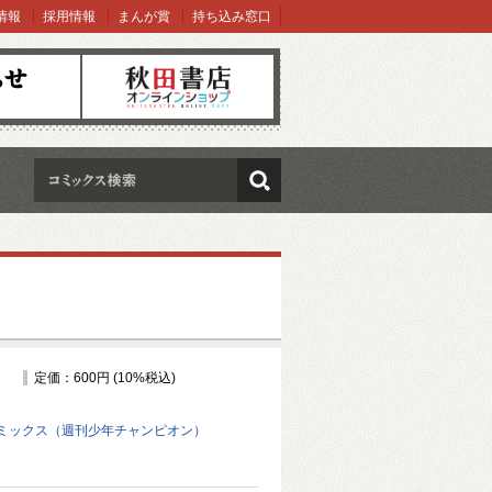
情報
採用情報
まんが賞
持ち込み窓口
オンラインショップ
検索
定価：600円 (10%税込)
ミックス（週刊少年チャンピオン）