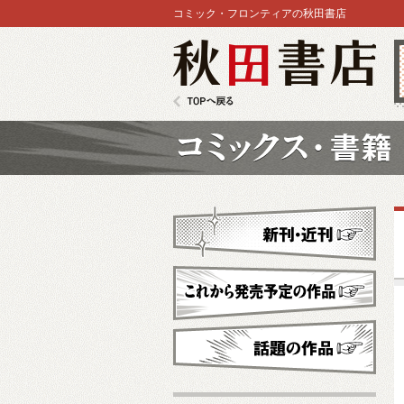
コミック・フロンティアの秋田書店
秋田書店
TOPへ戻る
コミックス
新刊・近刊
これから発売予定
話題の作品