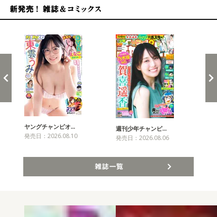
新発売！雑誌&コミックス
ヤングチャンピオ…
チャ
週刊少年チャンピ…
発売日：2026.08.10
発売
発売日：2026.08.06
雑誌一覧