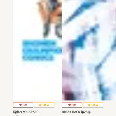
電子版
試し読み
電子版
試し読み
弱虫ペダル SPARE …
BREAK BACK 第25巻