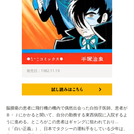
発売日：1982.11.19
試し読みはこちら
脳腫瘍の患者に飛行機の機内で偶然出会った白拍子医師。患者が
Ｂ・Ｊにかかると聞いて、自分の勤務する東西病院に入院するよ
うに進める。ところがこの患者はギャングに狙われており…
（「白い正義」）、日本でタクシーの運転手をしている少年は、