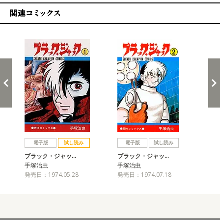
関連コミックス
戻る
進む
電子版
試し読み
電子版
試し読み
ブラック・ジャッ…
ブラック・ジャッ…
ブ
手塚治虫
手塚治虫
手
発売日：1974.05.28
発売日：1974.07.18
発売