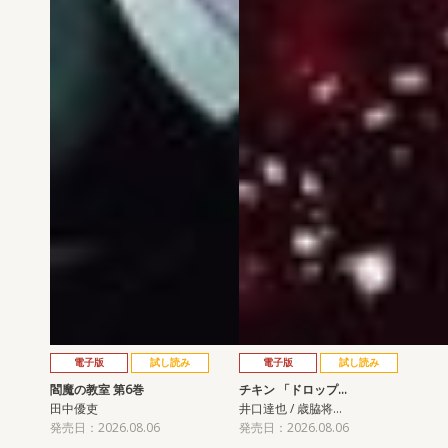
電子版
試し読み
電子版
試し読み
閻魔の教室 第6巻
チキン 「ドロップ…
田中優吏
井口達也 / 歳脇将…
発売日：2026.08.06
発売日：2026.08.06