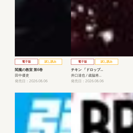
電子版
試し読み
電子版
試し読み
閻魔の教室 第6巻
チキン 「ドロップ…
田中優吏
井口達也 / 歳脇将…
発売日：2026.08.06
発売日：2026.08.06