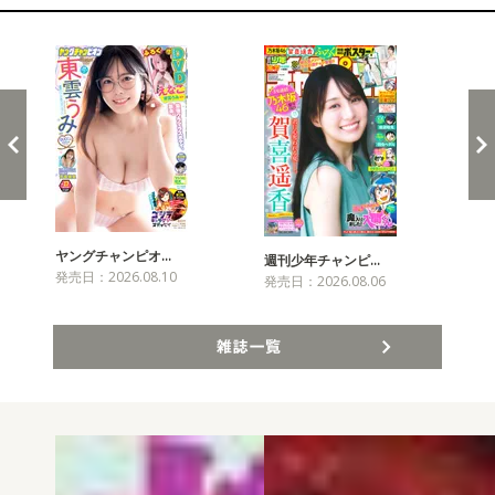
新発売！雑誌&コミックス
ヤングチャンピオ…
チャ
週刊少年チャンピ…
発売日：2026.08.10
発売
発売日：2026.08.06
雑誌一覧