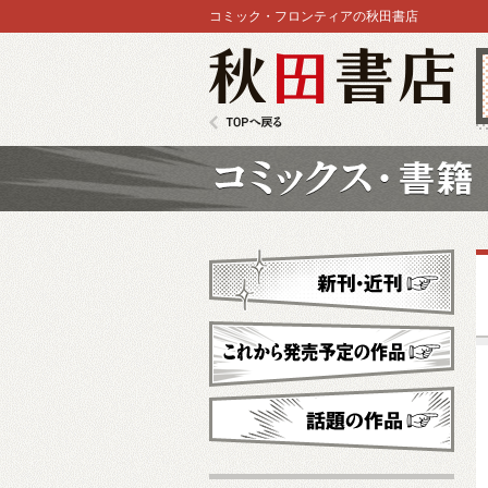
コミック・フロンティアの秋田書店
秋田書店
TOPへ戻る
コミックス
新刊・近刊
これから発売予定
話題の作品