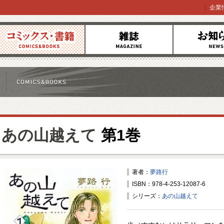
企業
コミックス
雑誌
お知らせ
あの山越えて
第1巻
著者：
夢路行
ISBN：978-4-253-12087-6
シリーズ：
あの山越えて