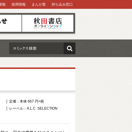
情報
採用情報
まんが賞
持ち込み窓口
オンラインショップ
検索
定価：本体 667 円+税
レーベル：A.L.C. SELECTION